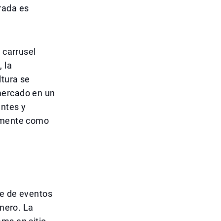
rada es
 carrusel
 la
ltura se
mercado en un
entes y
almente como
ie de eventos
enero. La