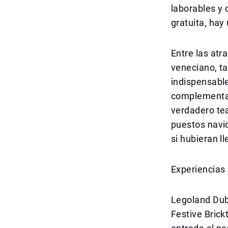
laborables y 
gratuita, hay
Entre las atr
veneciano, ta
indispensable
complementa 
verdadero tea
puestos navi
si hubieran l
Experiencias
Legoland Duba
Festive Brick