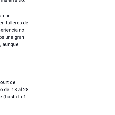
ms en sitio.
on un
en talleres de
eriencia no
tos una gran
a, aunque
court de
o del 13 al 28
 (hasta la 1