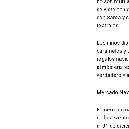
no son mutuam
se viste con 
con Santa y s
teatrales.
Los niños dis
caramelos y 
regalos navi
atmósfera fes
verdadero via
Mercado Nav
El mercado n
de los evento
al 31 de dici