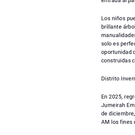
entrada al pa
Los niños pue
brillante árb
manualidades
solo es perfe
oportunidad d
construidas co
Distrito Inve
En 2025, regr
Jumeirah Emir
de diciembre,
AM los fines