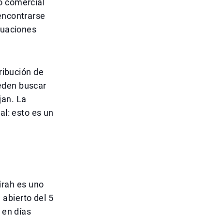
o comercial
 encontrarse
tuaciones
tribución de
eden buscar
jan. La
al: esto es un
irah es uno
abierto del 5
 en días