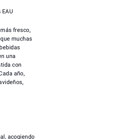
s EAU
 más fresco,
as que muchas
 bebidas
en una
tida con
 Cada año,
navideños,
ial, acogiendo