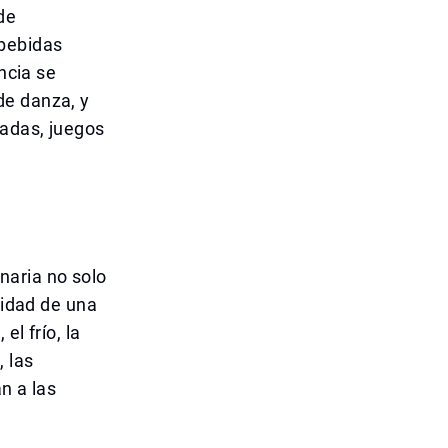
de
 bebidas
ncia se
de danza, y
vadas, juegos
naria no solo
vidad de una
l frío, la
, las
n a las