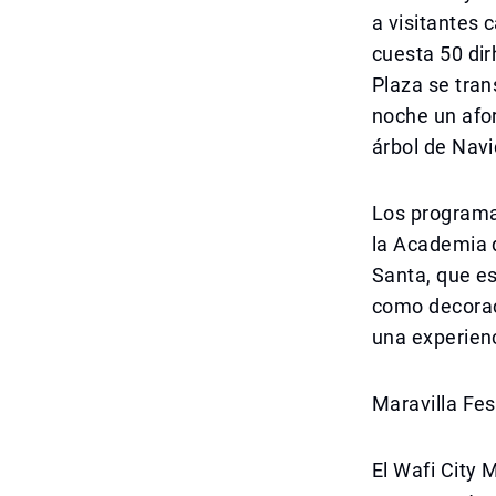
a visitantes 
cuesta 50 dir
Plaza se tra
noche un afo
árbol de Nav
Los programa
la Academia d
Santa, que es
como decorac
una experienc
Maravilla Fes
El Wafi City 