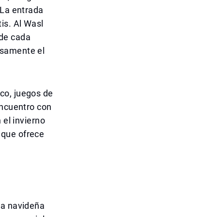
 La entrada
is. Al Wasl
de cada
osamente el
co, juegos de
encuentro con
 el invierno
 que ofrece
ia navideña