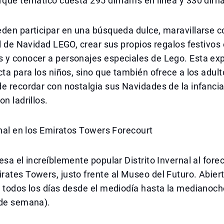
rque temático cuesta 295 dirhams en línea y 330 dirha
den participar en una búsqueda dulce, maravillarse c
ol de Navidad LEGO, crear sus propios regalos festivos 
 y conocer a personajes especiales de Lego. Esta exp
cta para los niños, sino que también ofrece a los adul
e recordar con nostalgia sus Navidades de la infanci
n ladrillos.
rnal en los Emiratos Towers Forecourt
esa el increíblemente popular Distrito Invernal al fore
ates Towers, justo frente al Museo del Futuro. Abiert
 todos los días desde el mediodía hasta la medianoche
 de semana).