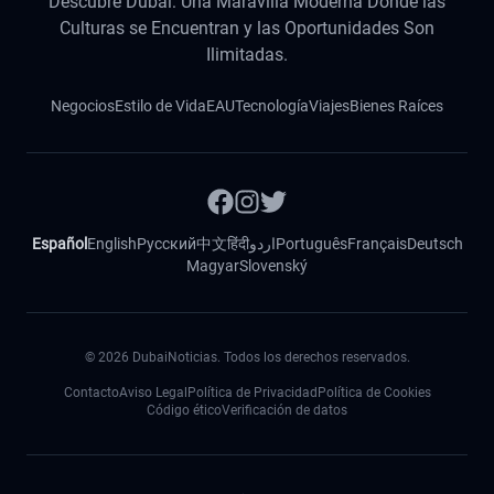
Descubre Dubái: Una Maravilla Moderna Donde las
Culturas se Encuentran y las Oportunidades Son
Ilimitadas.
Negocios
Estilo de Vida
EAU
Tecnología
Viajes
Bienes Raíces
Español
English
Русский
中文
हिंदी
اردو
Português
Français
Deutsch
Magyar
Slovenský
©
2026
DubaiNoticias. Todos los derechos reservados.
Contacto
Aviso Legal
Política de Privacidad
Política de Cookies
Código ético
Verificación de datos