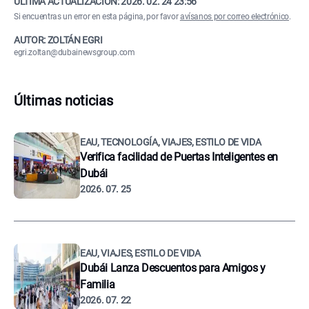
ÚLTIMA ACTUALIZACIÓN:
2026. 02. 24 23:56
Si encuentras un error en esta página, por favor
avísanos por correo electrónico
.
AUTOR: ZOLTÁN EGRI
egri.zoltan@dubainewsgroup.com
Últimas noticias
EAU, TECNOLOGÍA, VIAJES, ESTILO DE VIDA
Verifica facilidad de Puertas Inteligentes en
Dubái
2026. 07. 25
EAU, VIAJES, ESTILO DE VIDA
Dubái Lanza Descuentos para Amigos y
Familia
2026. 07. 22