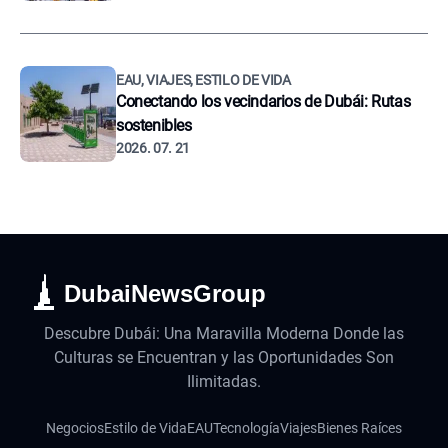
EAU, VIAJES, ESTILO DE VIDA
Conectando los vecindarios de Dubái: Rutas
sostenibles
2026. 07. 21
DubaiNewsGroup
Descubre Dubái: Una Maravilla Moderna Donde las
Culturas se Encuentran y las Oportunidades Son
Ilimitadas.
Negocios
Estilo de Vida
EAU
Tecnología
Viajes
Bienes Raíces