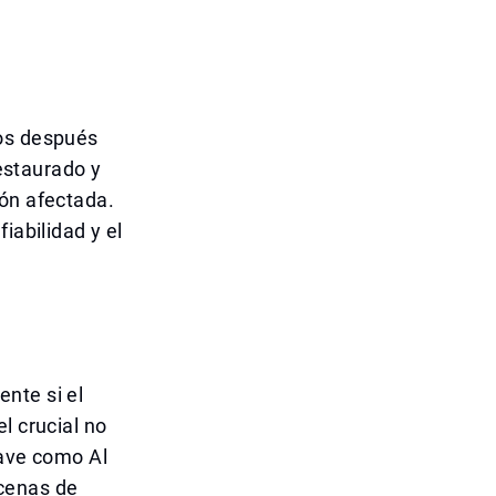
tos después
restaurado y
ión afectada.
iabilidad y el
nte si el
l crucial no
lave como Al
ecenas de