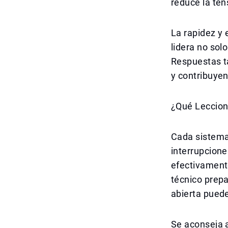
reduce la ten
La rapidez y 
lidera no sol
Respuestas ta
y contribuyen
¿Qué Leccion
Cada sistema
interrupcione
efectivament
técnico prepa
abierta pued
Se aconseja a 