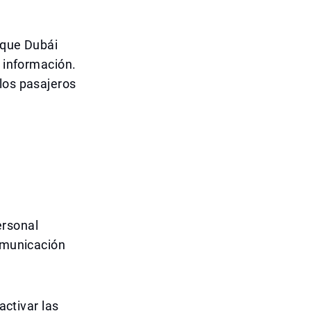
 que Dubái
e información.
los pasajeros
ersonal
comunicación
activar las