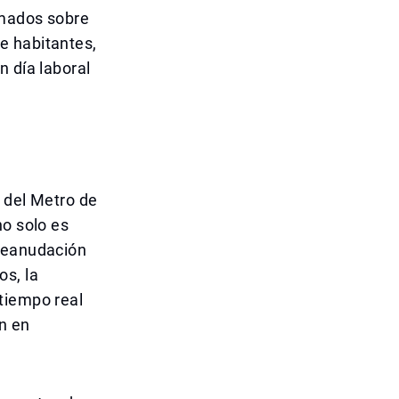
rmados sobre
e habitantes,
n día laboral
 del Metro de
no solo es
 reanudación
os, la
tiempo real
n en