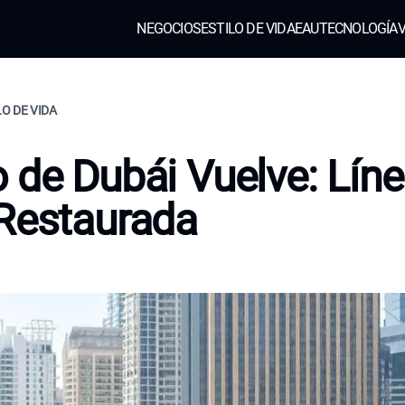
NEGOCIOS
ESTILO DE VIDA
EAU
TECNOLOGÍA
V
LO DE VIDA
 de Dubái Vuelve: Lín
Restaurada