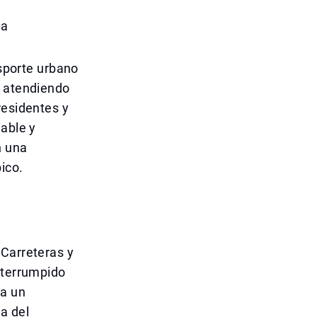
da
nsporte urbano
y atendiendo
residentes y
iable y
n una
ico.
 Carreteras y
nterrumpido
 a un
a del