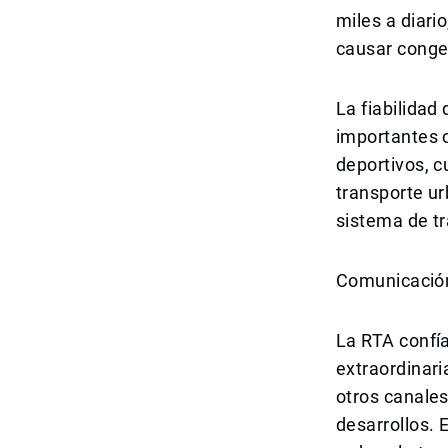
miles a diari
causar conges
La fiabilidad
importantes 
deportivos, c
transporte ur
sistema de tr
Comunicación
La RTA confí
extraordinaria
otros canales
desarrollos.