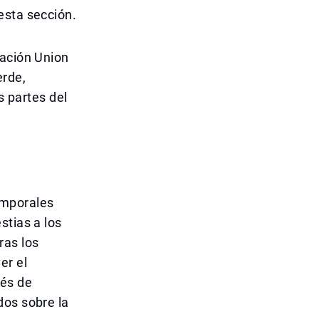
esta sección.
tación Union
erde,
s partes del
emporales
stias a los
ras los
er el
vés de
dos sobre la