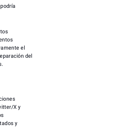
 podría
ntos
ventos
ivamente el
reparación del
s.
aciones
itter/X y
os
rtados y