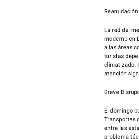
Reanudación 
La red del me
moderno en Du
a las áreas c
turistas depe
climatizado. 
atención sign
Breve Disrup
El domingo po
Transportes d
entre las est
problema técn