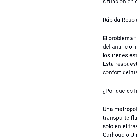
situación en 
Rápida Resol
El problema 
del anuncio i
los trenes es
Esta respuest
confort del t
¿Por qué es 
Una metrópoli
transporte fl
solo en el tr
Garhoud o Un