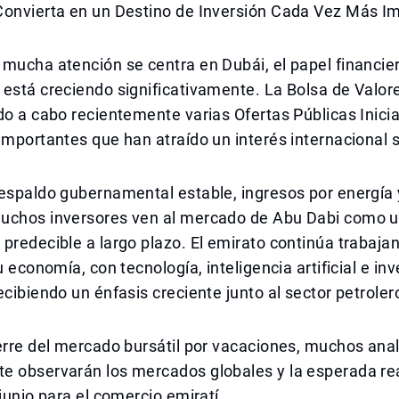
Convierta en un Destino de Inversión Cada Vez Más I
mucha atención se centra en Dubái, el papel financie
está creciendo significativamente. La Bolsa de Valor
do a cabo recientemente varias Ofertas Públicas Inici
importantes que han atraído un interés internacional s
respaldo gubernamental estable, ingresos por energía
uchos inversores ven al mercado de Abu Dabi como u
predecible a largo plazo. El emirato continúa trabaja
u economía, con tecnología, inteligencia artificial e in
ecibiendo un énfasis creciente junto al sector petroler
erre del mercado bursátil por vacaciones, muchos anal
e observarán los mercados globales y la esperada re
 junio para el comercio emiratí.