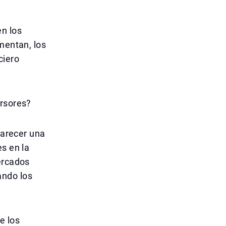
n los
mentan, los
ciero
ersores?
parecer una
s en la
ercados
ando los
e los