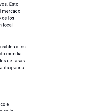
vos. Esto
el mercado
o de los
n local
nsibles a los
ado mundial
ales de tasas
 anticipando
ico e