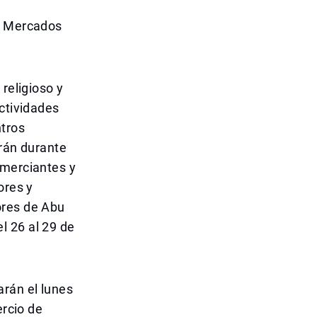
os Mercados
religioso y
actividades
ntros
arán durante
omerciantes y
ores y
ores de Abu
l 26 al 29 de
rán el lunes
ercio de