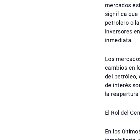
mercados est
significa qu
petrolero o l
inversores em
inmediata.
Los mercados
cambios en l
del petróleo,
de interés so
la reapertura
El Rol del Ce
En los último