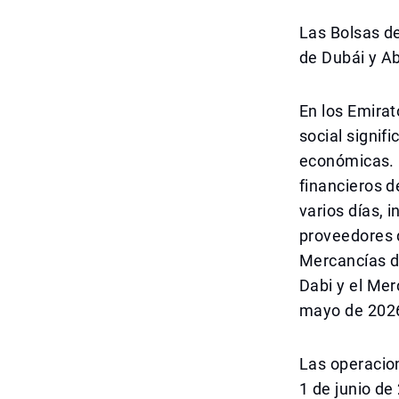
Las Bolsas d
de Dubái y A
En los Emirat
social signif
económicas. D
financieros d
varios días, 
proveedores d
Mercancías d
Dabi y el Me
mayo de 2026,
Las operacio
1 de junio de