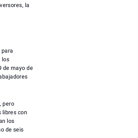
versores, la
 para
 los
29 de mayo de
rabajadores
, pero
 libres con
an los
so de seis