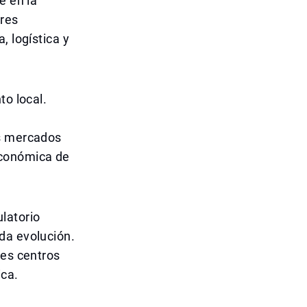
e en la
ores
, logística y
to local.
os mercados
económica de
latorio
da evolución.
les centros
ica.