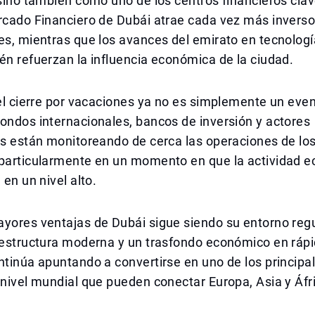
 sino también como uno de los centros financieros clav
ercado Financiero de Dubái atrae cada vez más invers
es, mientras que los avances del emirato en tecnología
én refuerzan la influencia económica de la ciudad.
 el cierre por vacaciones ya no es simplemente un even
ondos internacionales, bancos de inversión y actores
les están monitoreando de cerca las operaciones de l
 particularmente en un momento en que la actividad 
 en un nivel alto.
yores ventajas de Dubái sigue siendo su entorno regu
aestructura moderna y un trasfondo económico en rápi
ntinúa apuntando a convertirse en uno de los principa
 nivel mundial que pueden conectar Europa, Asia y Áfr