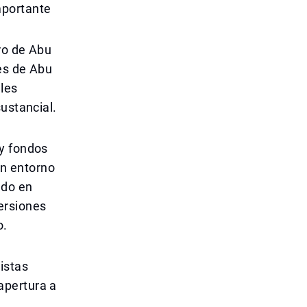
mportante
ro de Abu
es de Abu
ales
ustancial.
 y fondos
n entorno
ndo en
versiones
o.
istas
apertura a