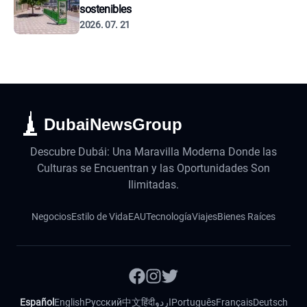
sostenibles
2026. 07. 21
DubaiNewsGroup
Descubre Dubái: Una Maravilla Moderna Donde las
Culturas se Encuentran y las Oportunidades Son
Ilimitadas.
Negocios
Estilo de Vida
EAU
Tecnología
Viajes
Bienes Raíces
Español
English
Русский
中文
हिंदी
اردو
Português
Français
Deutsch