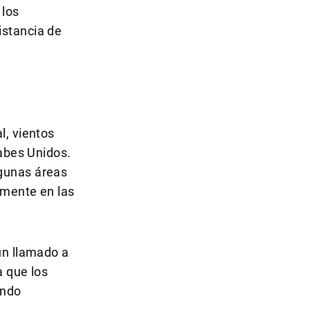
 los
istancia de
l, vientos
rabes Unidos.
gunas áreas
rmente en las
un llamado a
a que los
ando