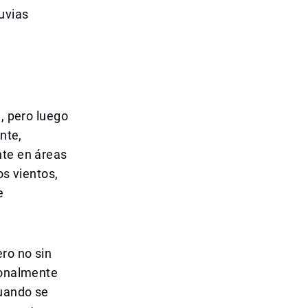
uvias
e, pero luego
nte,
nte en áreas
os vientos,
e
ro no sin
ionalmente
cuando se