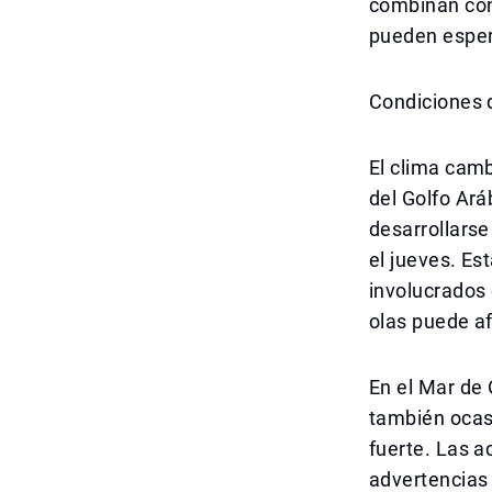
combinan con
pueden espera
Condiciones d
El clima camb
del Golfo Ar
desarrollarse
el jueves. Es
involucrados 
olas puede a
En el Mar de
también ocas
fuerte. Las a
advertencias 