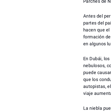
Parches de Ni
Antes del per
partes del pa
hacen que el 
formación de 
en algunos lu
En Dubái, los
nebulosos, co
puede causar 
que los condu
autopistas, e
viaje aumenta
La niebla pue