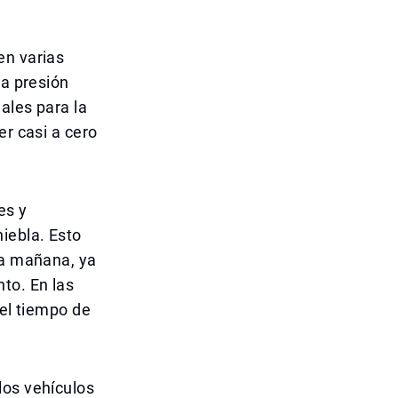
en varias
ta presión
ales para la
er casi a cero
es y
iebla. Esto
la mañana, ya
to. En las
 el tiempo de
los vehículos