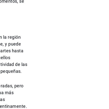
momentos, se
n la región
e, y puede
martes hasta
ellos
tividad de las
s pequeñas.
eradas, pero
gua más
las
epentinamente.