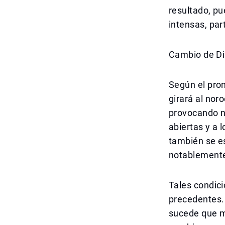
resultado, pu
intensas, par
Cambio de Di
Según el pron
girará al nor
provocando nu
abiertas y a l
también se e
notablemente
Tales condici
precedentes. 
sucede que m