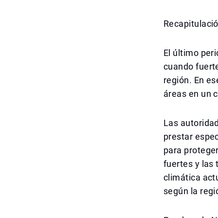
Recapitulació
El último peri
cuando fuerte
región. En es
áreas en un c
Las autoridad
prestar espec
para proteger
fuertes y las
climática act
según la regi