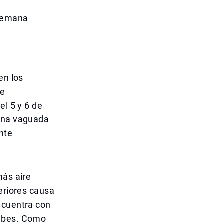
 Semana
en los
de
el 5 y 6 de
 una vaguada
nte
más aire
periores causa
ncuentra con
nubes. Como