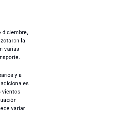
de diciembre,
azotaron la
n varias
ansporte.
arios y a
 adicionales
s vientos
tuación
uede variar