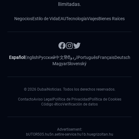
Ilimitadas.
Negocios
Estilo de Vida
EAU
Tecnología
Viajes
Bienes Raíces
Español
English
Русский
中文
हिंदी
اردو
Português
Français
Deutsch
Magyar
Slovenský
©
2026
DubaiNoticias. Todos los derechos reservados.
Contacto
Aviso Legal
Política de Privacidad
Política de Cookies
Código ético
Verificación de datos
Advertisement:
bUTOR5
05.hu
5n.ae
tire-service.hu
1b.hu
egrizoltan.hu