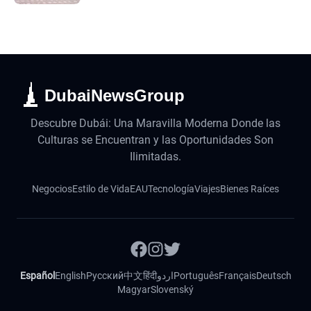
DubaiNewsGroup
Descubre Dubái: Una Maravilla Moderna Donde las
Culturas se Encuentran y las Oportunidades Son
Ilimitadas.
Negocios
Estilo de Vida
EAU
Tecnología
Viajes
Bienes Raíces
Español
English
Русский
中文
हिंदी
اردو
Português
Français
Deutsch
Magyar
Slovenský