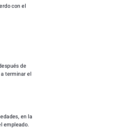
erdo con el
 después de
 a terminar el
medades, en la
el empleado.