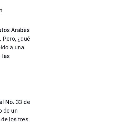
?
ratos Árabes
. Pero, ¿qué
bido a una
 las
al No. 33 de
o de un
 de los tres