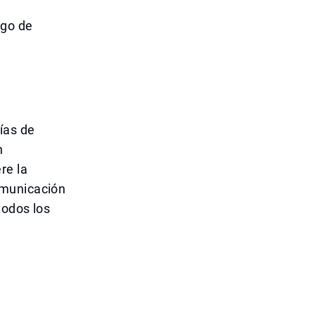
sgo de
ías de
n
re la
omunicación
todos los