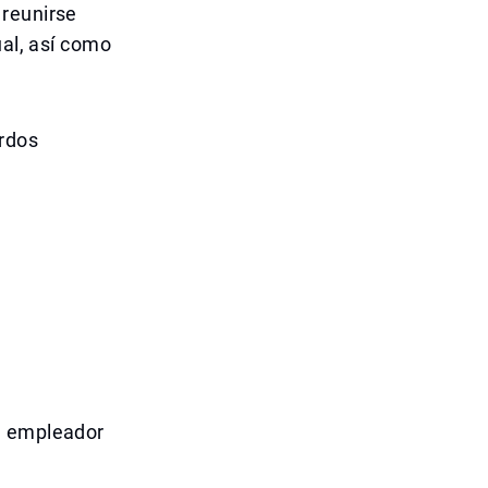
 reunirse
ual, así como
erdos
l empleador