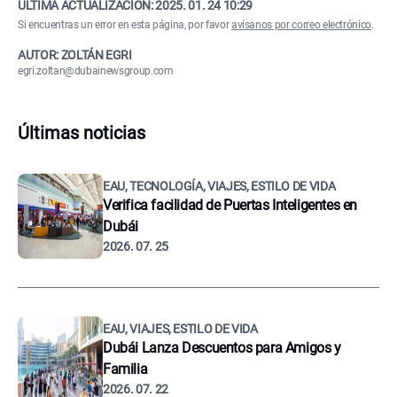
ÚLTIMA ACTUALIZACIÓN:
2025. 01. 24 10:29
Si encuentras un error en esta página, por favor
avísanos por correo electrónico
.
AUTOR: ZOLTÁN EGRI
egri.zoltan@dubainewsgroup.com
Últimas noticias
EAU, TECNOLOGÍA, VIAJES, ESTILO DE VIDA
Verifica facilidad de Puertas Inteligentes en
Dubái
2026. 07. 25
EAU, VIAJES, ESTILO DE VIDA
Dubái Lanza Descuentos para Amigos y
Familia
2026. 07. 22