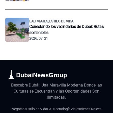
EAU, VIAJES, ESTILO DE VIDA
Conectando los vecindarios de Dubái: Rutas
sostenibles
2026. 07. 21
DubaiNewsGroup
Descubre Dubái: Una Maravilla Moderna Donde las
Culturas se Encuentran y las Oportunidades Son
Ilimitadas.
Negocios
Estilo de Vida
EAU
Tecnología
Viajes
Bienes Raíces