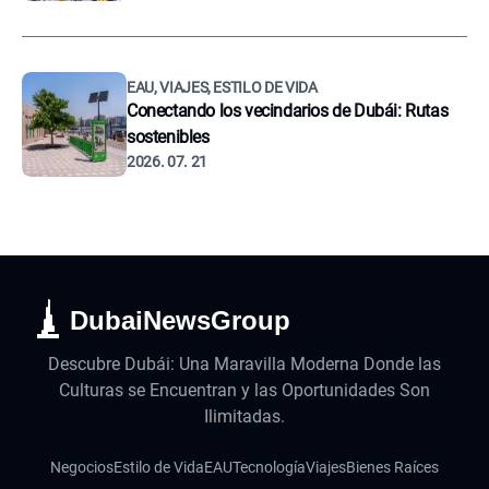
EAU, VIAJES, ESTILO DE VIDA
Conectando los vecindarios de Dubái: Rutas
sostenibles
2026. 07. 21
DubaiNewsGroup
Descubre Dubái: Una Maravilla Moderna Donde las
Culturas se Encuentran y las Oportunidades Son
Ilimitadas.
Negocios
Estilo de Vida
EAU
Tecnología
Viajes
Bienes Raíces