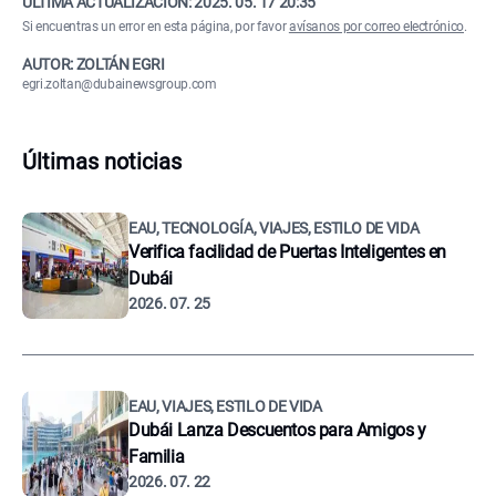
ÚLTIMA ACTUALIZACIÓN:
2025. 05. 17 20:35
Si encuentras un error en esta página, por favor
avísanos por correo electrónico
.
AUTOR: ZOLTÁN EGRI
egri.zoltan@dubainewsgroup.com
Últimas noticias
EAU, TECNOLOGÍA, VIAJES, ESTILO DE VIDA
Verifica facilidad de Puertas Inteligentes en
Dubái
2026. 07. 25
EAU, VIAJES, ESTILO DE VIDA
Dubái Lanza Descuentos para Amigos y
Familia
2026. 07. 22