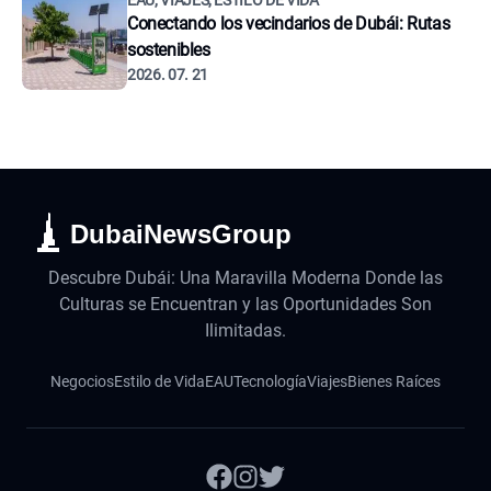
EAU, VIAJES, ESTILO DE VIDA
Conectando los vecindarios de Dubái: Rutas
sostenibles
2026. 07. 21
DubaiNewsGroup
Descubre Dubái: Una Maravilla Moderna Donde las
Culturas se Encuentran y las Oportunidades Son
Ilimitadas.
Negocios
Estilo de Vida
EAU
Tecnología
Viajes
Bienes Raíces