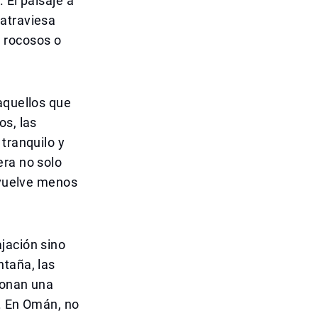
 El paisaje a
 atraviesa
 rocosos o
aquellos que
os, las
tranquilo y
era no solo
e vuelve menos
jación sino
ntaña, las
ionan una
a. En Omán, no