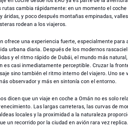
aje en coche desde los EAU ya es parte de la aventura.
las rutas cambia rápidamente: en un momento el coche
 y áridas, y poco después montañas empinadas, valles
steras rodean a los viajeros.
ón ofrece una experiencia fuerte, especialmente para 
vida urbana diaria. Después de los modernos rascaciel
das y el ritmo rápido de Dubái, el mundo más natural, 
 es casi inmediatamente perceptible. Cruzar la front
saje sino también el ritmo interno del viajero. Uno s
más observador y más en sintonía con el entorno.
s dicen que un viaje en coche a Omán no es solo rela
enecimiento. Las largas carreteras, las curvas de mo
aldeas locales y la proximidad a la naturaleza proporc
ue un recorrido por la ciudad en avión rara vez replic