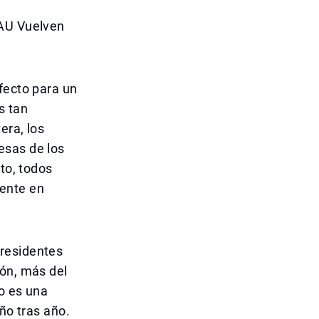
EAU Vuelven
fecto para un
s tan
era, los
esas de los
to, todos
rente en
 residentes
ión, más del
o es una
ño tras año.