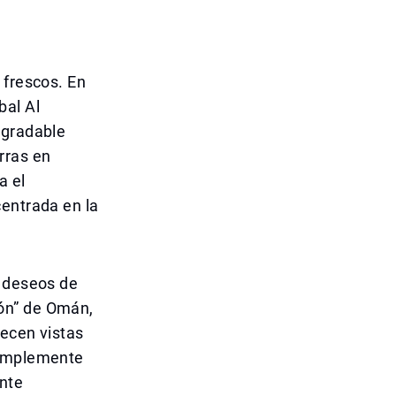
 frescos. En
bal Al
agradable
rras en
a el
centrada en la
e deseos de
ón” de Omán,
recen vistas
simplemente
nte