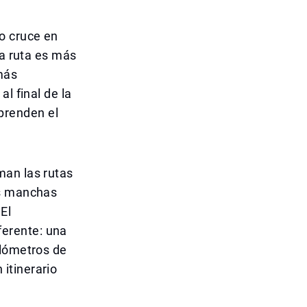
o cruce en
La ruta es más
más
l final de la
prenden el
man las rutas
as manchas
El
erente: una
ilómetros de
itinerario