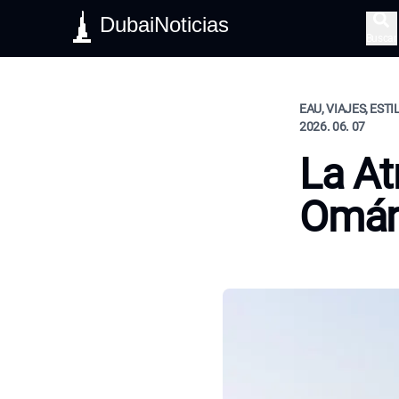
DubaiNoticias
Buscar
EAU, VIAJES, ESTI
2026. 06. 07
La At
Omá