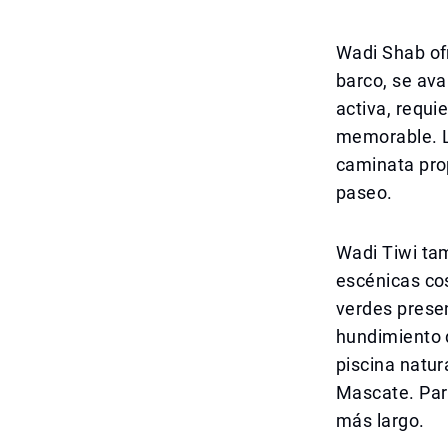
Wadi Shab ofr
barco, se ava
activa, requ
memorable. La
caminata pro
paseo.
Wadi Tiwi ta
escénicas co
verdes prese
hundimiento 
piscina natur
Mascate. Par
más largo.