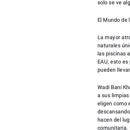
solo se ve al
El Mundo de l
La mayor atr
naturales úni
las piscinas 
EAU, esto es 
pueden llevar
Wadi Bani Kha
a sus limpias
eligen como e
descansando j
hacen del lug
comunitaria.