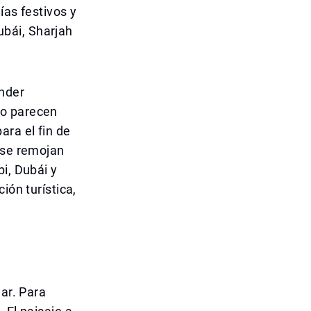
ías festivos y
bái, Sharjah
nder
do parecen
ara el fin de
 se remojan
i, Dubái y
ión turística,
gar. Para