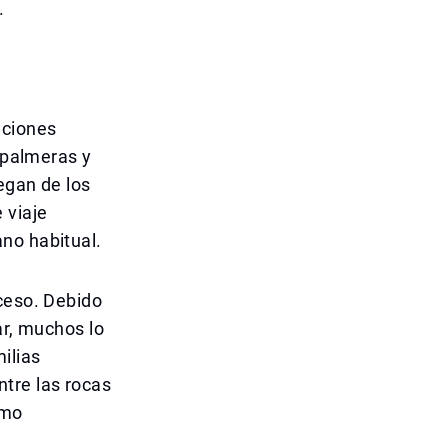
.
aciones
s palmeras y
egan de los
 viaje
no habitual.
cceso. Debido
ar, muchos lo
ilias
tre las rocas
omo