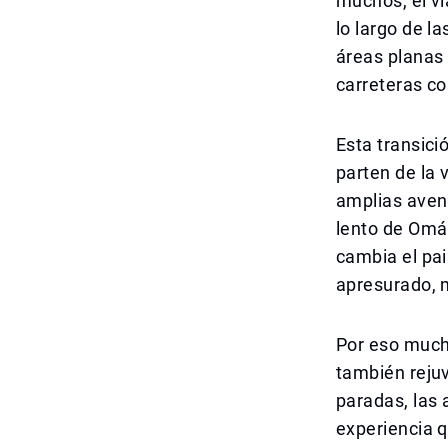
muchos, el vi
lo largo de 
áreas planas
carreteras co
Esta transici
parten de la 
amplias aveni
lento de Omán
cambia el pai
apresurado, 
Por eso mucho
también rejuv
paradas, las 
experiencia q