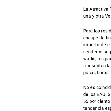
La Atractiva
una y otra Ve
Para los resi
escape de fin
importante co
senderos ser
wadis, los pa
transmiten l
pocas horas.
No es coinci
de los EAU. S
55 por ciento
tendencia esp