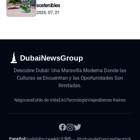
sostenibles
2026. 07. 21
DubaiNewsGroup
Descubre Dubái: Una Maravilla Moderna Donde las
Culturas se Encuentran y las Oportunidades Son
Ilimitadas.
Negocios
Estilo de Vida
EAU
Tecnología
Viajes
Bienes Raíces
Español
English
Русский
中文
हिंदी
اردو
Português
Français
Deutsch