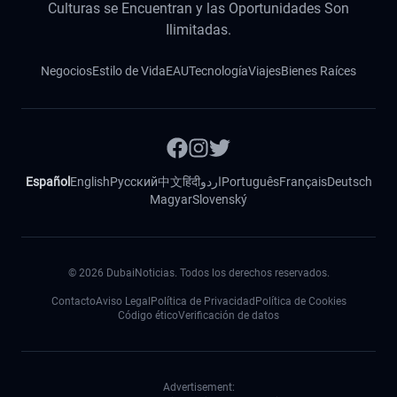
Culturas se Encuentran y las Oportunidades Son
Ilimitadas.
Negocios
Estilo de Vida
EAU
Tecnología
Viajes
Bienes Raíces
Español
English
Русский
中文
हिंदी
اردو
Português
Français
Deutsch
Magyar
Slovenský
©
2026
DubaiNoticias. Todos los derechos reservados.
Contacto
Aviso Legal
Política de Privacidad
Política de Cookies
Código ético
Verificación de datos
Advertisement: