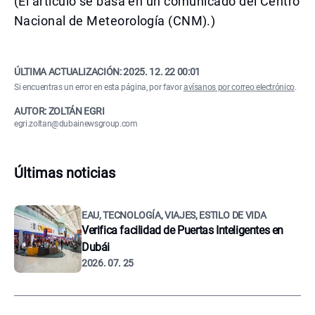
(El artículo se basa en un comunicado del Centro
Nacional de Meteorología (CNM).)
ÚLTIMA ACTUALIZACIÓN:
2025. 12. 22 00:01
Si encuentras un error en esta página, por favor
avísanos por correo electrónico
.
AUTOR: ZOLTÁN EGRI
egri.zoltan@dubainewsgroup.com
Últimas noticias
EAU, TECNOLOGÍA, VIAJES, ESTILO DE VIDA
Verifica facilidad de Puertas Inteligentes en
Dubái
2026. 07. 25