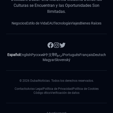
Culturas se Encuentran y las Oportunidades Son
Ilimitadas.
Negocios
Estilo de Vida
EAU
Tecnología
Viajes
Bienes Raíces
Español
English
Русский
中文
हिंदी
اردو
Português
Français
Deutsch
Magyar
Slovenský
©
2026
DubaiNoticias. Todos los derechos reservados.
Contacto
Aviso Legal
Política de Privacidad
Política de Cookies
Código ético
Verificación de datos