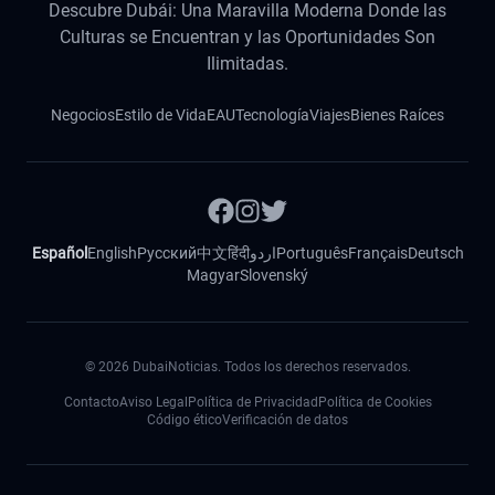
Descubre Dubái: Una Maravilla Moderna Donde las
Culturas se Encuentran y las Oportunidades Son
Ilimitadas.
Negocios
Estilo de Vida
EAU
Tecnología
Viajes
Bienes Raíces
Español
English
Русский
中文
हिंदी
اردو
Português
Français
Deutsch
Magyar
Slovenský
©
2026
DubaiNoticias. Todos los derechos reservados.
Contacto
Aviso Legal
Política de Privacidad
Política de Cookies
Código ético
Verificación de datos