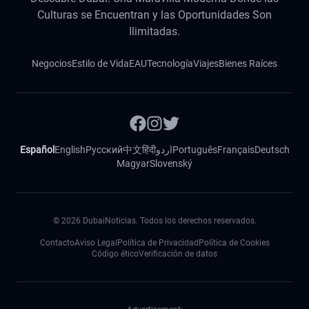
Culturas se Encuentran y las Oportunidades Son
Ilimitadas.
Negocios
Estilo de Vida
EAU
Tecnología
Viajes
Bienes Raíces
Español
English
Русский
中文
हिंदी
اردو
Português
Français
Deutsch
Magyar
Slovenský
©
2026
DubaiNoticias. Todos los derechos reservados.
Contacto
Aviso Legal
Política de Privacidad
Política de Cookies
Código ético
Verificación de datos