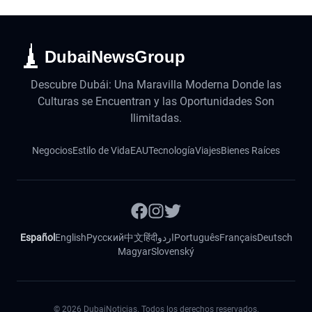
DubaiNewsGroup
Descubre Dubái: Una Maravilla Moderna Donde las
Culturas se Encuentran y las Oportunidades Son
Ilimitadas.
Negocios
Estilo de Vida
EAU
Tecnología
Viajes
Bienes Raíces
Español
English
Русский
中文
हिंदी
اردو
Português
Français
Deutsch
Magyar
Slovenský
©
2026
DubaiNoticias. Todos los derechos reservados.