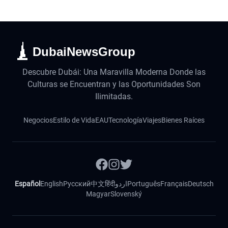
DubaiNewsGroup
Descubre Dubái: Una Maravilla Moderna Donde las
Culturas se Encuentran y las Oportunidades Son
Ilimitadas.
Negocios
Estilo de Vida
EAU
Tecnología
Viajes
Bienes Raíces
Español
English
Русский
中文
हिंदी
اردو
Português
Français
Deutsch
Magyar
Slovenský