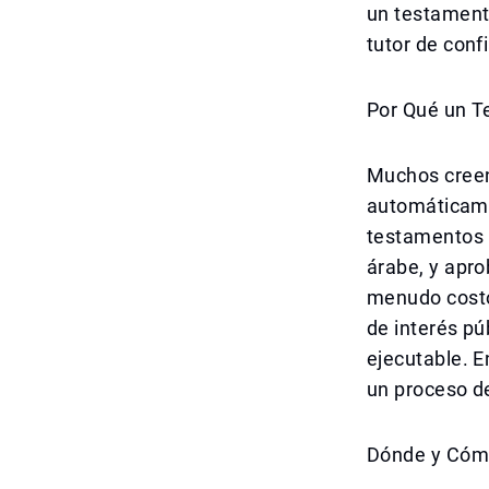
un testament
tutor de conf
Por Qué un T
Muchos creen
automáticame
testamentos r
árabe, y apro
menudo costos
de interés pú
ejecutable. E
un proceso d
Dónde y Cómo