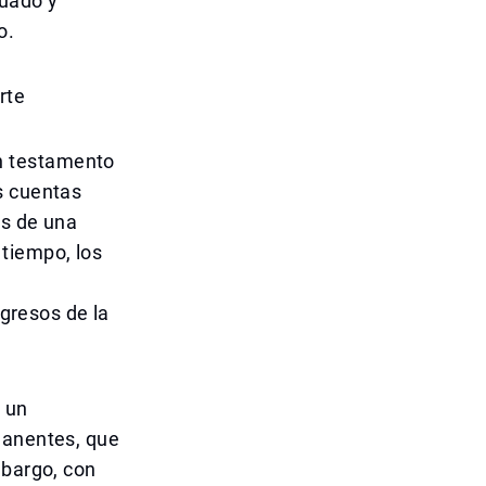
uado y
o.
rte
n testamento
s cuentas
és de una
tiempo, los
ngresos de la
n un
manentes, que
mbargo, con