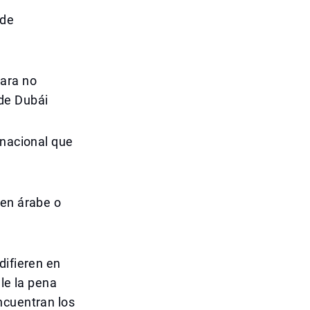
 de
para no
de Dubái
 nacional que
 en árabe o
difieren en
ale la pena
ncuentran los