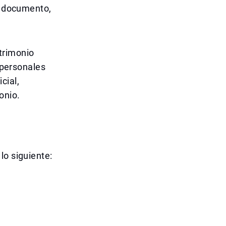
el documento,
trimonio
s personales
cial,
onio.
lo siguiente: