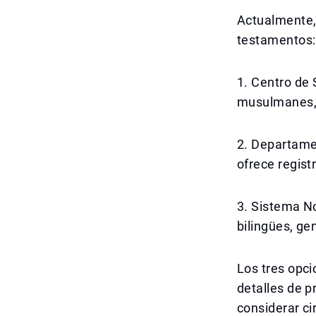
Actualmente, 
testamentos:
1. Centro de
musulmanes, 
2. Departamen
ofrece regist
3. Sistema No
bilingües, g
Los tres opci
detalles de p
considerar ci