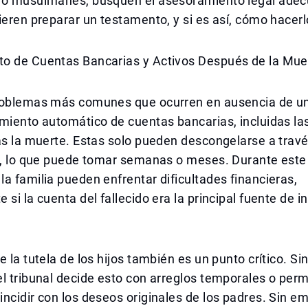
no musulmanes, busquen el asesoramiento legal adec
ieren preparar un testamento, y si es así, cómo hacerl
o de Cuentas Bancarias y Activos Después de la Mue
roblemas más comunes que ocurren en ausencia de u
miento automático de cuentas bancarias, incluidas la
as la muerte. Estas solo pueden descongelarse a trav
l, lo que puede tomar semanas o meses. Durante este 
a familia pueden enfrentar dificultades financieras,
 si la cuenta del fallecido era la principal fuente de i
e la tutela de los hijos también es un punto crítico. Si
l tribunal decide esto con arreglos temporales o per
ncidir con los deseos originales de los padres. Sin e