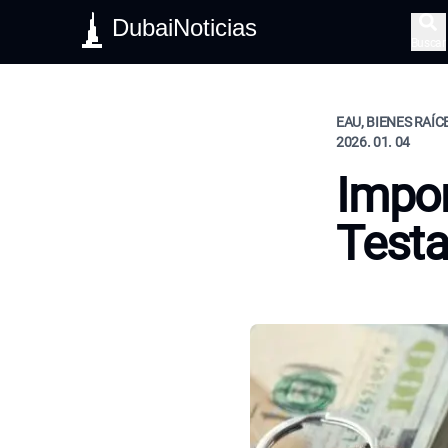
DubaiNoticias
Buscar
EAU, BIENES RAÍCE
2026. 01. 04
Impor
Test