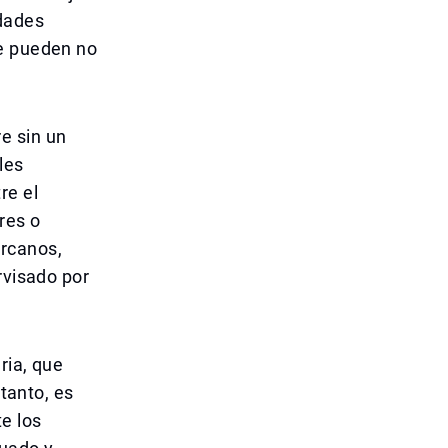
idades
ue pueden no
e sin un
les
re el
res o
ercanos,
rvisado por
ria, que
 tanto, es
e los