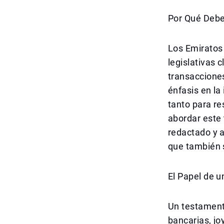
Por Qué Deber
Los Emiratos
legislativas 
transacciones
énfasis en la
tanto para r
abordar este
redactado y a
que también s
El Papel de u
Un testamento
bancarias, jo