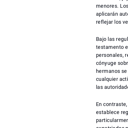
menores. Los
aplicarán au
reflejar los 
Bajo las reg
testamento en
personales, r
cónyuge sobre
hermanos se 
cualquier act
las autoridad
En contraste,
establece reg
particularmen