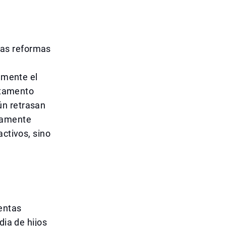
ias reformas
vamente el
estamento
ún retrasan
damente
activos, sino
entas
dia de hijos