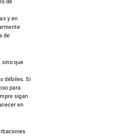
nes de
as y en
ularmente
s de
, sino que
 débiles. Si
ioso para
iempre sigan
manecer en
urbaciones