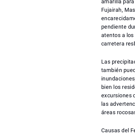
amarilla para
Fujairah, Mas
encarecidamen
pendiente dur
atentos a los
carretera res
Las precipita
también pued
inundaciones
bien los resi
excursiones o
las advertenc
áreas rocosa
Causas del F