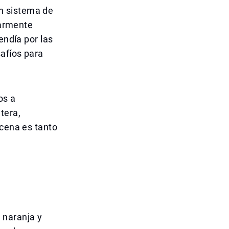
n sistema de
larmente
endía por las
safíos para
os a
tera,
scena es tanto
n
 naranja y