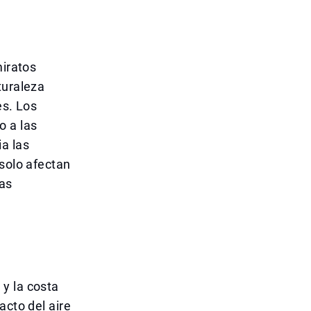
miratos
turaleza
es. Los
o a las
a las
 solo afectan
las
y la costa
acto del aire