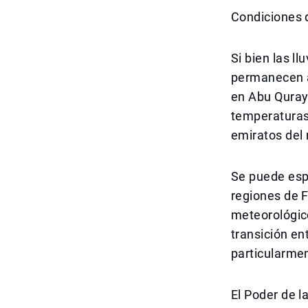
Condiciones 
Si bien las l
permanecen al
en Abu Qurayn
temperaturas
emiratos del
Se puede espe
regiones de 
meteorológic
transición ent
particularme
El Poder de l