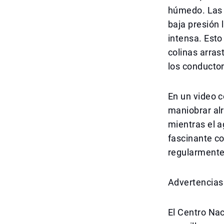
húmedo. Las 
baja presión 
intensa. Esto
colinas arras
los conducto
En un video c
maniobrar alr
mientras el a
fascinante c
regularmente
Advertencias
El Centro Na