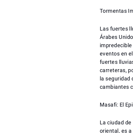
Tormentas Im
Las fuertes l
Árabes Unidos
impredecible 
eventos en el
fuertes lluvi
carreteras, p
la seguridad 
cambiantes co
Masafi: El Ep
La ciudad de 
oriental, es 