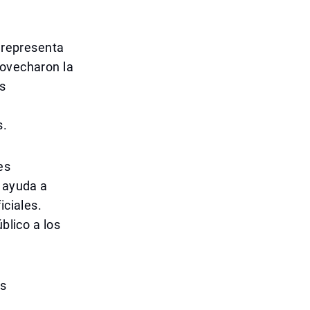
o representa
rovecharon la
s
n
s.
es
, ayuda a
iciales.
blico a los
as