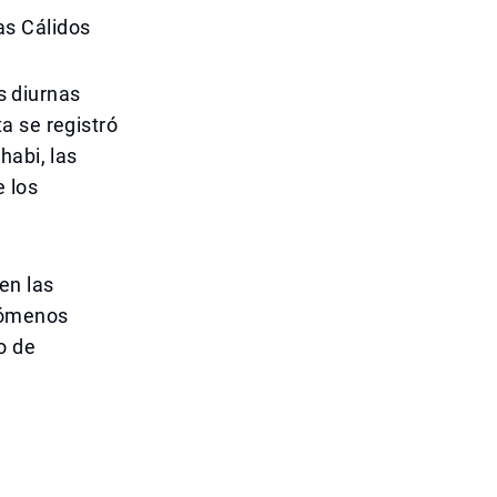
as Cálidos
as diurnas
a se registró
habi, las
 los
en las
enómenos
o de