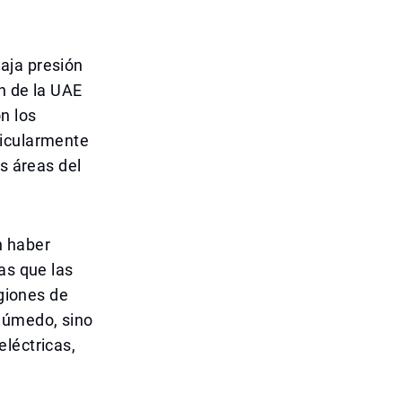
aja presión
n de la UAE
n los
ticularmente
s áreas del
n haber
as que las
egiones de
 húmedo, sino
léctricas,