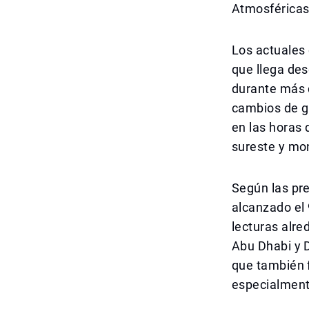
Atmosférica
Los actuales
que llega des
durante más 
cambios de g
en las horas 
sureste y mo
Según las pr
alcanzado el 
lecturas alre
Abu Dhabi y 
que también f
especialmente