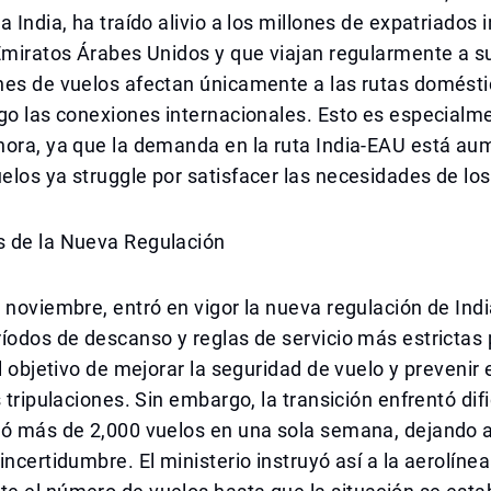
a India, ha traído alivio a los millones de expatriados 
Emiratos Árabes Unidos y que viajan regularmente a su 
nes de vuelos afectan únicamente a las rutas domésti
go las conexiones internacionales. Esto es especialm
hora, ya que la demanda en la ruta India-EAU está au
los ya struggle por satisfacer las necesidades de los 
 de la Nueva Regulación
 noviembre, entró en vigor la nueva regulación de Indi
íodos de descanso y reglas de servicio más estrictas 
el objetivo de mejorar la seguridad de vuelo y prevenir
s tripulaciones. Sin embargo, la transición enfrentó dif
ló más de 2,000 vuelos en una sola semana, dejando a
incertidumbre. El ministerio instruyó así a la aerolínea