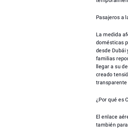
temporalmente
Pasajeros a l
La medida af
domésticas pa
desde Dubái 
familias repo
llegar a su d
creado tensió
transparente 
¿Por qué es C
El enlace aér
también para 