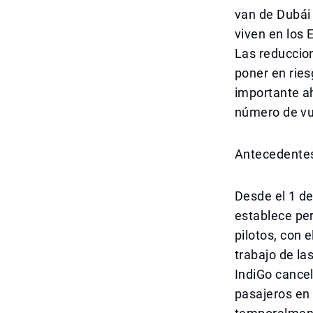
van de Dubái 
viven en los 
Las reduccio
poner en ries
importante a
número de vue
Antecedentes
Desde el 1 de
establece per
pilotos, con 
trabajo de la
IndiGo cance
pasajeros en 