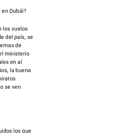
s en Dubái?
n los vuelos
e del país, se
blemas de
el ministerio
ales en al
ios, la buena
miratos
no se ven
uidos los que