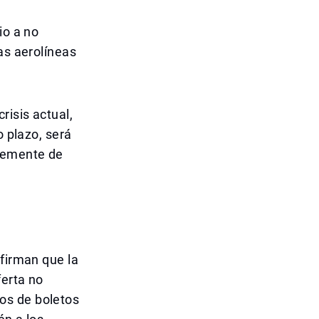
io a no
as aerolíneas
risis actual,
o plazo, será
ntemente de
afirman que la
ferta no
os de boletos