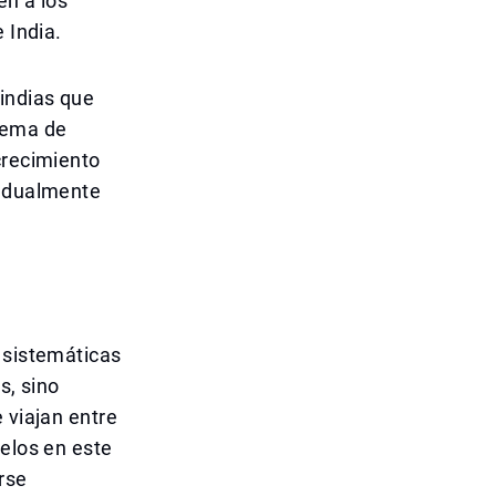
én a los
 India.
 indias que
stema de
crecimiento
radualmente
 sistemáticas
s, sino
 viajan entre
uelos en este
rse