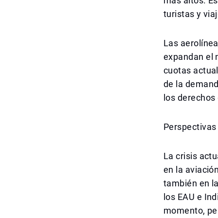
más altos. Es
turistas y vi
Las aerolínea
expandan el 
cuotas actual
de la demanda
los derechos 
Perspectivas
La crisis act
en la aviación
también en la
los EAU e Ind
momento, pero