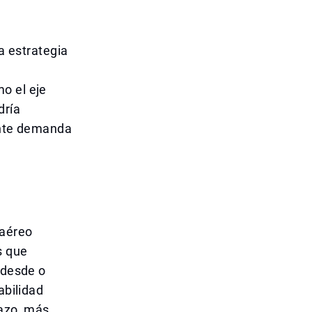
na estrategia
o el eje
dría
iente demanda
 aéreo
s que
 desde o
abilidad
lazo, más