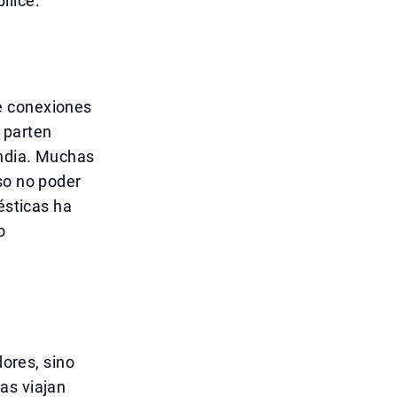
ilice.
e conexiones
 parten
India. Muchas
so no poder
ésticas ha
o
dores, sino
as viajan