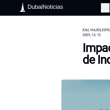
DubaiNoticias
Buscar
EAU, VIAJES, ESTI
2025. 12. 12
Impac
de In