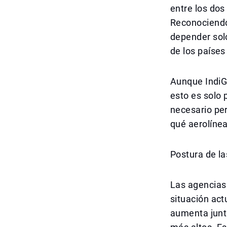
entre los do
Reconociendo 
depender solo
de los países
Aunque IndiGo
esto es solo 
necesario pe
qué aerolínea
Postura de la
Las agencias 
situación act
aumenta junt