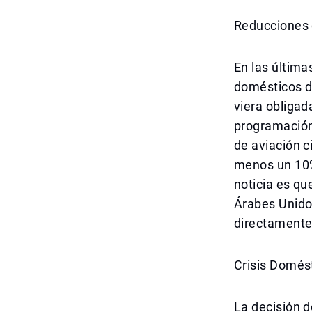
Reducciones d
En las última
domésticos de
viera obligad
programación 
de aviación c
menos un 10%
noticia es qu
Árabes Unidos
directamente 
Crisis Domést
La decisión d