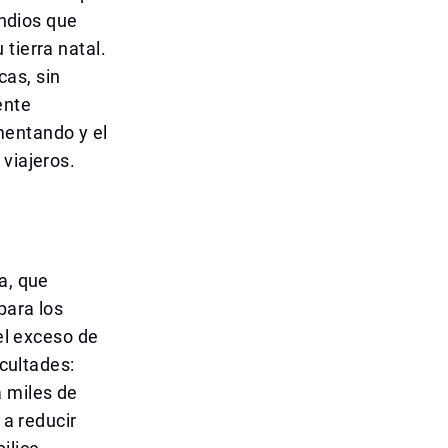
indios que
tierra natal.
cas, sin
ente
mentando y el
viajeros.
a, que
para los
 el exceso de
icultades:
 miles de
 a reducir