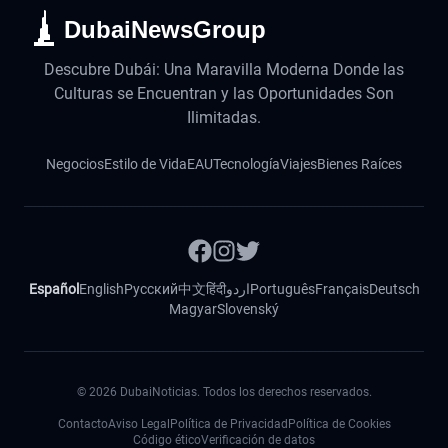
DubaiNewsGroup
Descubre Dubái: Una Maravilla Moderna Donde las
Culturas se Encuentran y las Oportunidades Son
Ilimitadas.
Negocios
Estilo de Vida
EAU
Tecnología
Viajes
Bienes Raíces
Español
English
Русский
中文
हिंदी
اردو
Português
Français
Deutsch
Magyar
Slovenský
©
2026
DubaiNoticias. Todos los derechos reservados.
Contacto
Aviso Legal
Política de Privacidad
Política de Cookies
Código ético
Verificación de datos