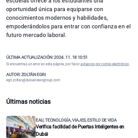
escuelas ofrece a los estudiantes una
oportunidad única para equiparse con
conocimientos modernos y habilidades,
empoderándolos para entrar con confianza en el
futuro mercado laboral.
ÚLTIMA ACTUALIZACIÓN:
2024. 11. 18 10:51
Si encuentras un error en esta página, por favor
avísanos por correo electrónico
.
AUTOR: ZOLTÁN EGRI
egri.zoltan@dubainewsgroup.com
Últimas noticias
EAU, TECNOLOGÍA, VIAJES, ESTILO DE VIDA
Verifica facilidad de Puertas Inteligentes en
Dubái