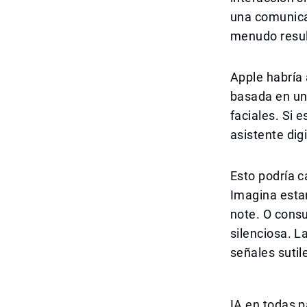
una comunicac
menudo resul
Apple habría
basada en un
faciales. Si e
asistente dig
Esto podría c
Imagina esta
note. O consu
silenciosa. L
señales sutil
IA en todas p