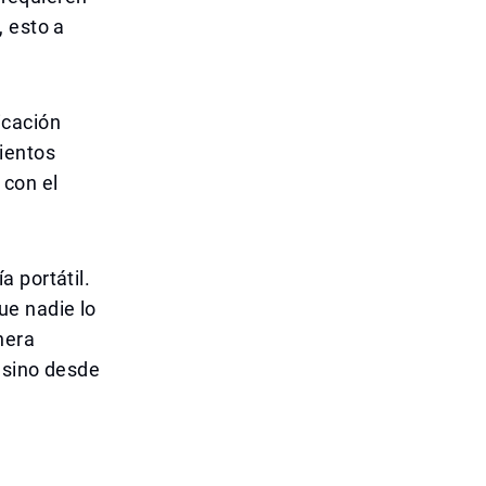
, esto a
icación
ientos
 con el
 portátil.
ue nadie lo
nera
 sino desde