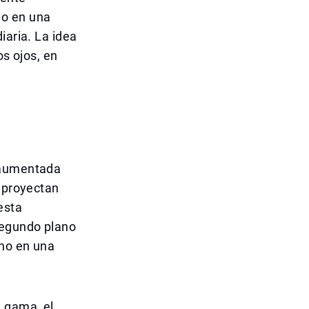
do en una
iaria. La idea
os ojos, en
d aumentada
e proyectan
esta
segundo plano
 no en una
a gama, el