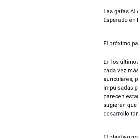
Las gafas AI 
Esperado en
El próximo pa
En los último
cada vez más 
auriculares, 
impulsadas po
parecen estar
sugieren que
desarrollo ta
El objetivo 