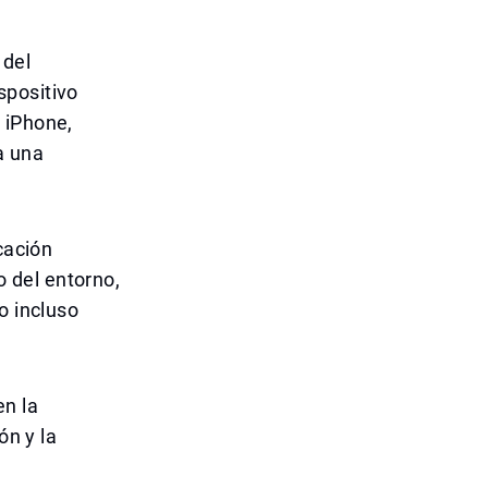
 del
spositivo
 iPhone,
a una
cación
 del entorno,
o incluso
en la
ón y la