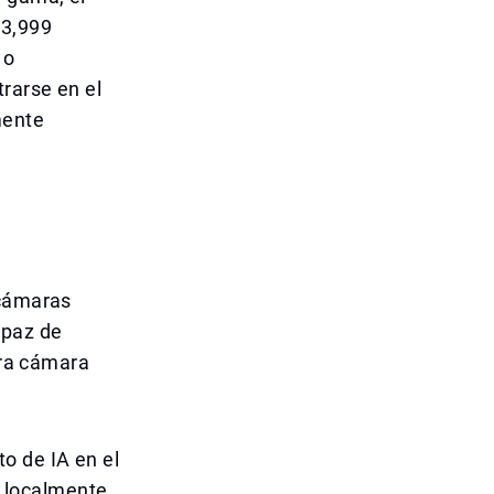
13,999
 o
trarse en el
mente
 cámaras
apaz de
tra cámara
o de IA en el
a localmente,