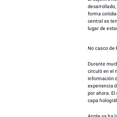
desarrollado
forma cotidia
central es te
lugar de esta
No casco de R
Durante much
circuló en el
información d
experiencia 
por ahora. El
capa holográ
Apple ya ha l