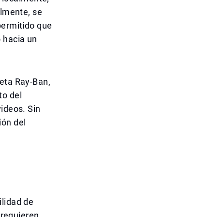
almente, se
permitido que
 hacia un
Meta Ray-Ban,
to del
videos. Sin
ión del
ilidad de
 requieren