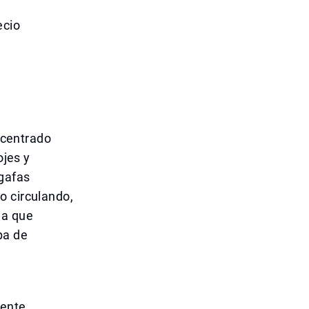
ecio
a centrado
ojes y
 gafas
o circulando,
ia que
pa de
mente