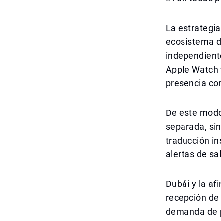
La estrategia
ecosistema d
independiente
Apple Watch y
presencia con
De este modo,
separada, si
traducción in
alertas de sa
Dubái y la af
recepción de 
demanda de p