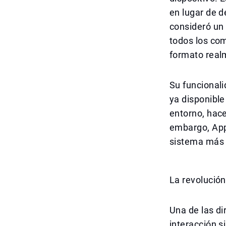
en lugar de d
consideró un 
todos los co
formato real
Su funcionali
ya disponible
entorno, hace
embargo, App
sistema más p
La revolución
Una de las di
interacción s