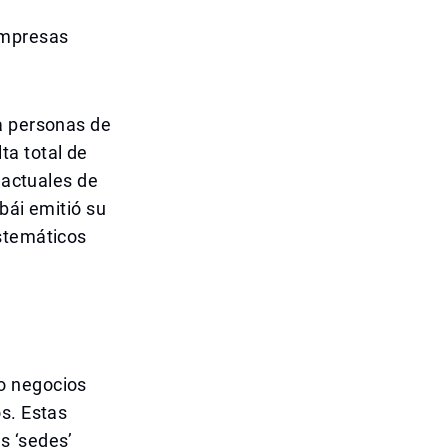
Empresas
a personas de
ta total de
 actuales de
bái emitió su
istemáticos
o negocios
s. Estas
s ‘sedes’