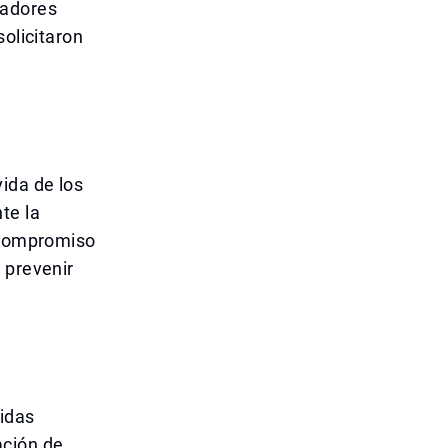
fadores
solicitaron
ida de los
te la
u compromiso
 prevenir
idas
cación de