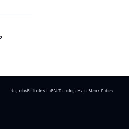
s
Negocios
Estilo de Vida
EAU
Tecnología
Viajes
Bienes Raíces