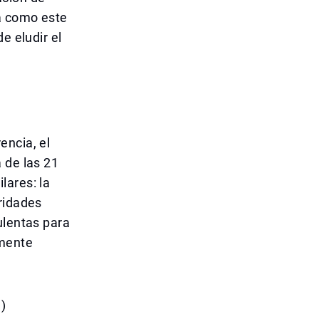
a como este
e eludir el
encia, el
 de las 21
lares: la
ridades
ulentas para
lmente
)