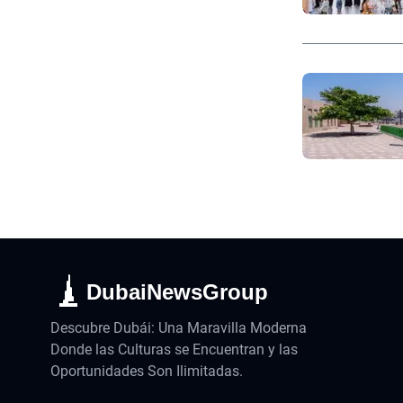
DubaiNewsGroup
Descubre Dubái: Una Maravilla Moderna
Donde las Culturas se Encuentran y las
Oportunidades Son Ilimitadas.