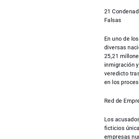
21 Condenado
Falsas
En uno de los
diversas nac
25,21 millone
inmigración y
veredicto tr
en los proce
Red de Empres
Los acusados
ficticios úni
empresas nun