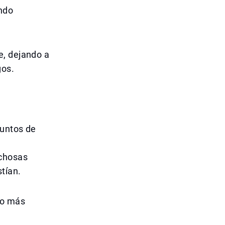
ando
e, dejando a
gos.
suntos de
echosas
tían.
abo más