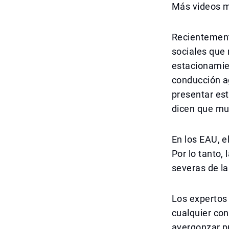
Más videos mo
Recientement
sociales que 
estacionamie
conducción a
presentar est
dicen que mu
En los EAU, e
Por lo tanto
severas de l
Los expertos
cualquier con
avergonzar p