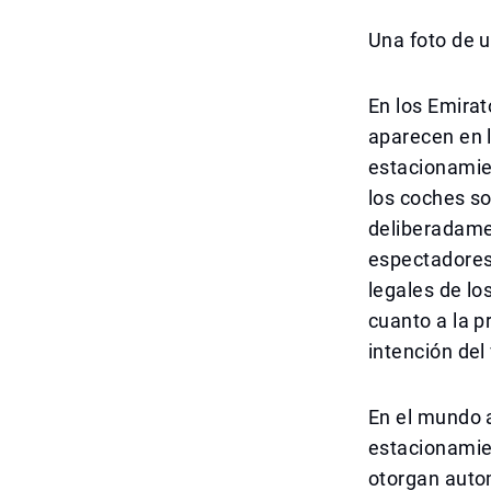
Una foto de u
En los Emira
aparecen en l
estacionamien
los coches so
deliberadamen
espectadores 
legales de lo
cuanto a la p
intención del
En el mundo a
estacionamien
otorgan auto