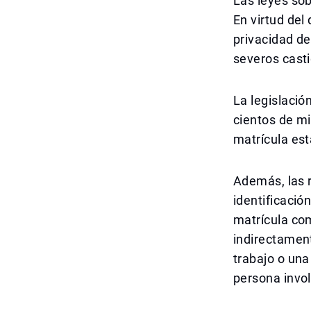
Las leyes sob
En virtud del
privacidad de
severos cast
La legislació
cientos de mi
matrícula est
Además, las 
identificació
matrícula com
indirectament
trabajo o una
persona invo