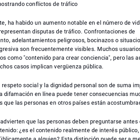
strando conflictos de tráfico
e, ha habido un aumento notable en el número de vi
representan disputas de tráfico. Confrontaciones de
nto, adelantamientos peligrosos, bocinazos o situaci
gresiva son frecuentemente visibles. Muchos usuario
os como "contenido para crear conciencia", pero las 
chos casos implican vergüenza pública.
l respeto social y la dignidad personal son de suma im
, la difamación en línea puede tener consecuencias m
as que las personas en otros países están acostumbra
 advierten que las personas deben preguntarse antes 
tenido: ¿es el contenido realmente de interés público, 
úblicamente a alguien? Esta distinción puede ser a m