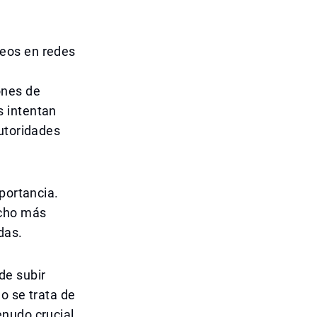
deos en redes
ones de
s intentan
autoridades
portancia.
ucho más
das.
de subir
o se trata de
enudo crucial