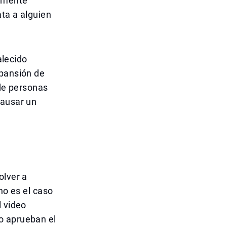
almente
ta a alguien
alecido
xpansión de
 de personas
causar un
olver a
no es el caso
l video
o aprueban el