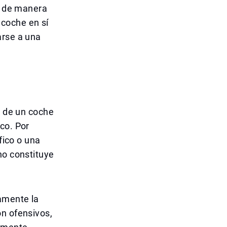
ad de manera
coche en sí
arse a una
a de un coche
co. Por
fico o una
no constituye
amente la
on ofensivos,