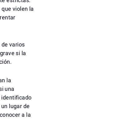
e estrictas.
 que violen la
rentar
 de varios
grave si la
ción.
an la
si una
identificado
 un lugar de
econocer a la