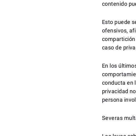
contenido pu
Esto puede se
ofensivos, af
compartición 
caso de priva
En los último
comportamien
conducta en l
privacidad no
persona invol
Severas multa