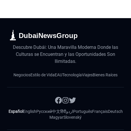
DubaiNewsGroup
Descubre Dubái: Una Maravilla Moderna Donde las
Culturas se Encuentran y las Oportunidades Son
Ilimitadas.
Negocios
Estilo de Vida
EAU
Tecnología
Viajes
Bienes Raíces
Español
English
Русский
中文
हिंदी
اردو
Português
Français
Deutsch
Magyar
Slovenský