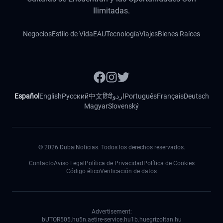
Ilimitadas.
Negocios
Estilo de Vida
EAU
Tecnología
Viajes
Bienes Raíces
Español
English
Русский
中文
हिंदी
اردو
Português
Français
Deutsch
Magyar
Slovenský
©
2026
DubaiNoticias. Todos los derechos reservados.
Contacto
Aviso Legal
Política de Privacidad
Política de Cookies
Código ético
Verificación de datos
Advertisement:
bUTOR5
05.hu
5n.ae
tire-service.hu
1b.hu
egrizoltan.hu