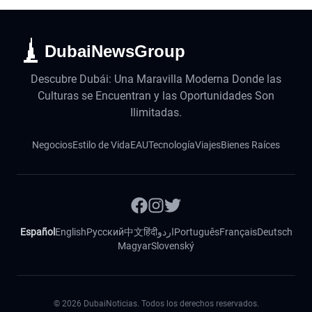
DubaiNewsGroup
Descubre Dubái: Una Maravilla Moderna Donde las
Culturas se Encuentran y las Oportunidades Son
Ilimitadas.
Negocios
Estilo de Vida
EAU
Tecnología
Viajes
Bienes Raíces
Español
English
Русский
中文
हिंदी
اردو
Português
Français
Deutsch
Magyar
Slovenský
©
2026
DubaiNoticias. Todos los derechos reservados.