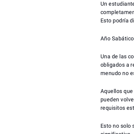
Un estudiante
completament
Esto podría d
Año Sabático
Una de las c
obligados a r
menudo no es
Aquellos que
pueden volver
requisitos es
Esto no solo 