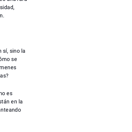
sidad,
n.
sí, sino la
cómo se
xámenes
las?
no es
tán en la
lanteando