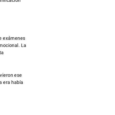
nificación
 de exámenes
emocional. La
ta
vieron ese
a era había