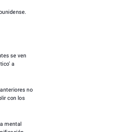
ounidense.
ntes se ven
tico’ a
.
anteriores no
ir con los
ga mental