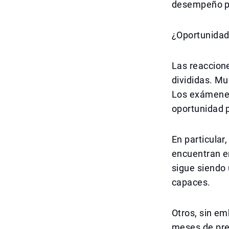
desempeño pod
¿Oportunidad
Las reaccion
divididas. Mu
Los exámenes
oportunidad 
En particular
encuentran en
sigue siendo 
capaces.
Otros, sin em
meses de prep