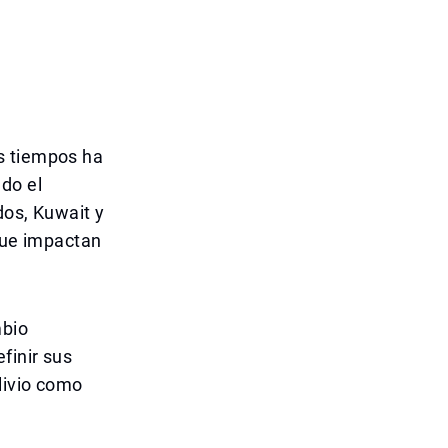
s tiempos ha
do el
dos, Kuwait y
 que impactan
mbio
finir sus
livio como