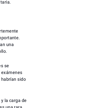
taria.
ertemente
mportante.
dan una
llo.
es se
los exámenes
 habrían sido
 y la carga de
es una rara