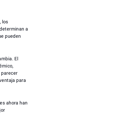
 los
 determinan a
que pueden
ambia. El
démico,
 parecer
ventaja para
les ahora han
jor