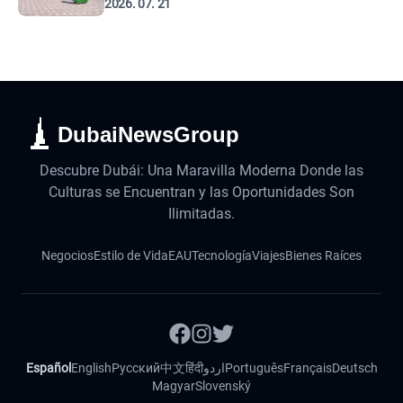
2026. 07. 21
DubaiNewsGroup
Descubre Dubái: Una Maravilla Moderna Donde las
Culturas se Encuentran y las Oportunidades Son
Ilimitadas.
Negocios
Estilo de Vida
EAU
Tecnología
Viajes
Bienes Raíces
Español
English
Русский
中文
हिंदी
اردو
Português
Français
Deutsch
Magyar
Slovenský