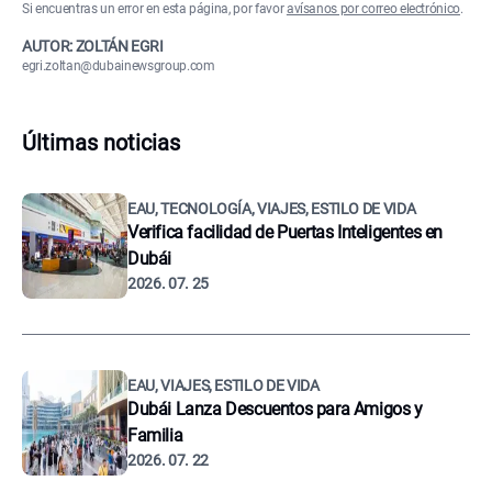
Si encuentras un error en esta página, por favor
avísanos por correo electrónico
.
AUTOR: ZOLTÁN EGRI
egri.zoltan@dubainewsgroup.com
Últimas noticias
EAU, TECNOLOGÍA, VIAJES, ESTILO DE VIDA
Verifica facilidad de Puertas Inteligentes en
Dubái
2026. 07. 25
EAU, VIAJES, ESTILO DE VIDA
Dubái Lanza Descuentos para Amigos y
Familia
2026. 07. 22