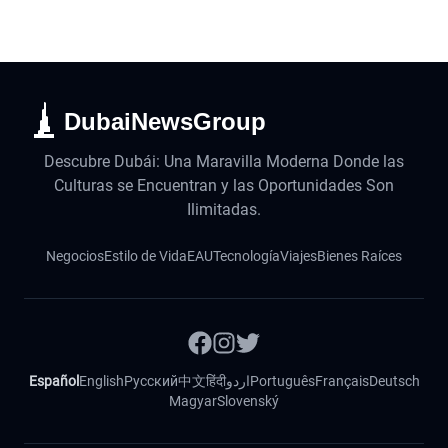
DubaiNewsGroup
Descubre Dubái: Una Maravilla Moderna Donde las
Culturas se Encuentran y las Oportunidades Son
Ilimitadas.
Negocios
Estilo de Vida
EAU
Tecnología
Viajes
Bienes Raíces
Español
English
Русский
中文
हिंदी
اردو
Português
Français
Deutsch
Magyar
Slovenský