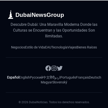
DubaiNewsGroup
Descubre Dubái: Una Maravilla Moderna Donde las
Culturas se Encuentran y las Oportunidades Son
Ilimitadas.
Negocios
Estilo de Vida
EAU
Tecnología
Viajes
Bienes Raíces
Español
English
Русский
中文
हिंदी
اردو
Português
Français
Deutsch
Magyar
Slovenský
©
2026
DubaiNoticias. Todos los derechos reservados.