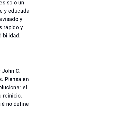
es solo un
ve y educada
revisado y
s rápido y
ibilidad.
r John C.
s. Piensa en
olucionar el
 reinicio.
ié no define