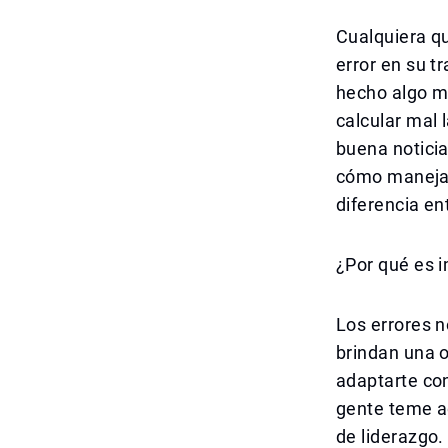
Cualquiera q
error en su t
hecho algo ma
calcular mal 
buena noticia
cómo manejar
diferencia ent
¿Por qué es i
Los errores n
brindan una 
adaptarte con
gente teme ad
de liderazgo.