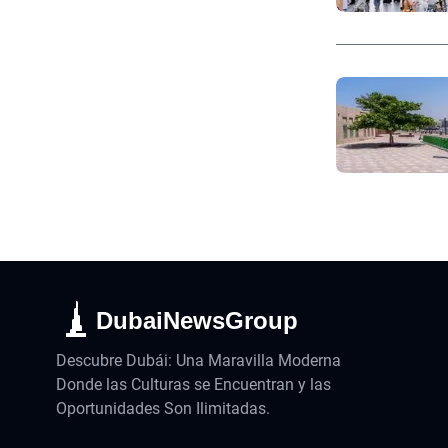
DubaiNewsGroup
Descubre Dubái: Una Maravilla Moderna
Donde las Culturas se Encuentran y las
Oportunidades Son Ilimitadas.