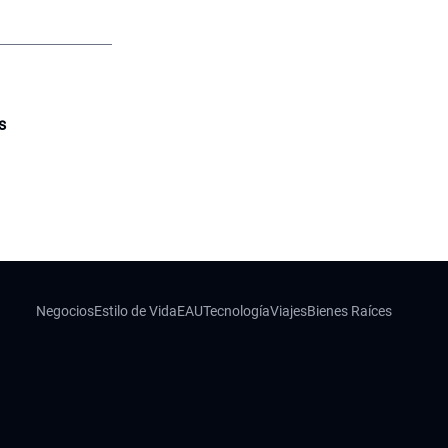
s
Negocios
Estilo de Vida
EAU
Tecnología
Viajes
Bienes Raíces