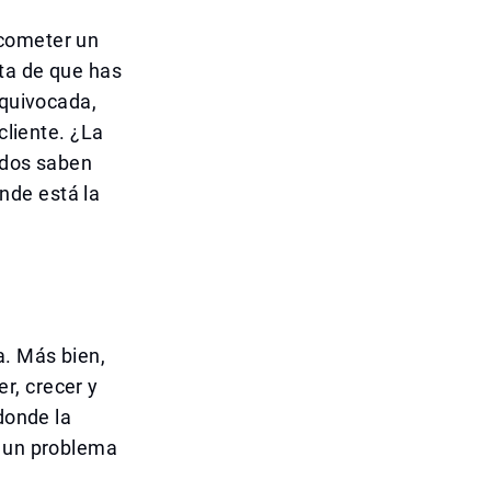
 cometer un
ta de que has
equivocada,
cliente. ¿La
odos saben
nde está la
a. Más bien,
r, crecer y
donde la
o un problema