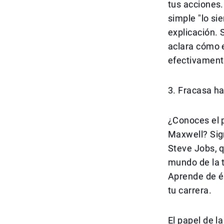
tus acciones.
simple "lo si
explicación. 
aclara cómo e
efectivamente
3. Fracasa ha
¿Conoces el p
Maxwell? Sign
Steve Jobs, q
mundo de la t
Aprende de él
tu carrera.
El papel de l