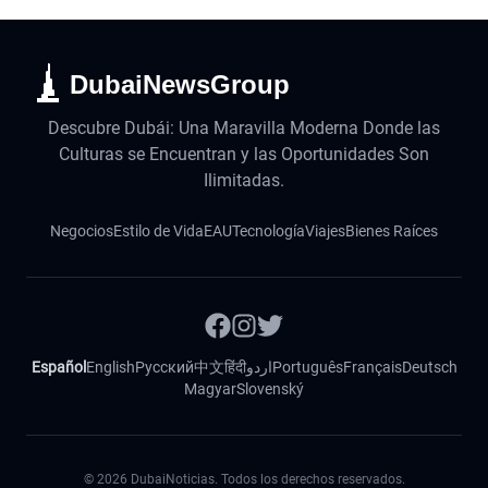
DubaiNewsGroup
Descubre Dubái: Una Maravilla Moderna Donde las
Culturas se Encuentran y las Oportunidades Son
Ilimitadas.
Negocios
Estilo de Vida
EAU
Tecnología
Viajes
Bienes Raíces
Español
English
Русский
中文
हिंदी
اردو
Português
Français
Deutsch
Magyar
Slovenský
©
2026
DubaiNoticias. Todos los derechos reservados.