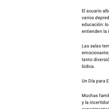
El acuario al
varios depre
educación: lo
entienden la 
Las salas tem
emocionante, 
tanto divers
lúdica.
Un Día para E
Muchas famili
y la incertid