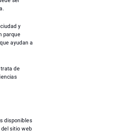
uede ser
a.
 ciudad y
un parque
 que ayudan a
 trata de
iencias
s disponibles
 del sitio web