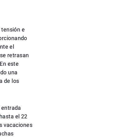
 tensión e
orcionando
nte el
 se retrasan
 En este
ndo una
ia de los
 entrada
hasta el 22
as vacaciones
muchas