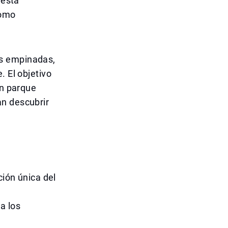
 está
como
as empinadas,
. El objetivo
un parque
an descubrir
ción única del
a los