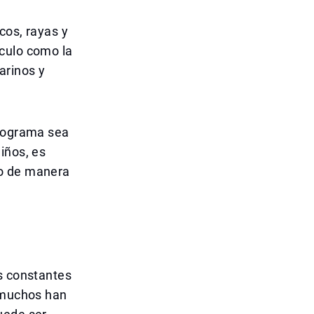
cos, rayas y
áculo como la
arinos y
programa sea
iños, es
no de manera
as constantes
, muchos han