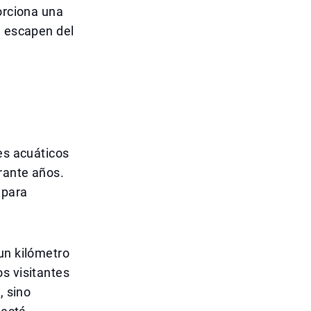
orciona una
d escapen del
es acuáticos
rante años.
 para
un kilómetro
s visitantes
, sino