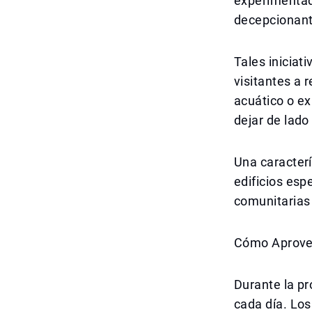
experimentado
decepcionant
Tales iniciat
visitantes a 
acuático o e
dejar de lad
Una caracterí
edificios esp
comunitarias 
Cómo Aprovec
Durante la pr
cada día. Los