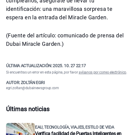
cumpleaños, asegúrate de llevar tu
identificación: una maravillosa sorpresa te
espera en la entrada del Miracle Garden.
(Fuente del artículo: comunicado de prensa del
Dubai Miracle Garden.)
ÚLTIMA ACTUALIZACIÓN:
2025. 10. 27 22:17
Si encuentras un error en esta página, por favor
avísanos por correo electrónico
.
AUTOR: ZOLTÁN EGRI
egri.zoltan@dubainewsgroup.com
Últimas noticias
EAU, TECNOLOGÍA, VIAJES, ESTILO DE VIDA
Verifica facilidad de Puertas Inteligentes en