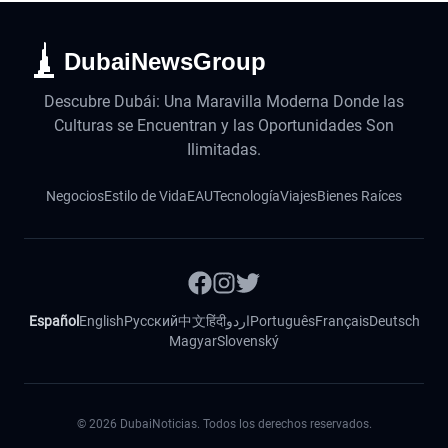
DubaiNewsGroup
Descubre Dubái: Una Maravilla Moderna Donde las
Culturas se Encuentran y las Oportunidades Son
Ilimitadas.
Negocios
Estilo de Vida
EAU
Tecnología
Viajes
Bienes Raíces
Español
English
Русский
中文
हिंदी
اردو
Português
Français
Deutsch
Magyar
Slovenský
©
2026
DubaiNoticias. Todos los derechos reservados.