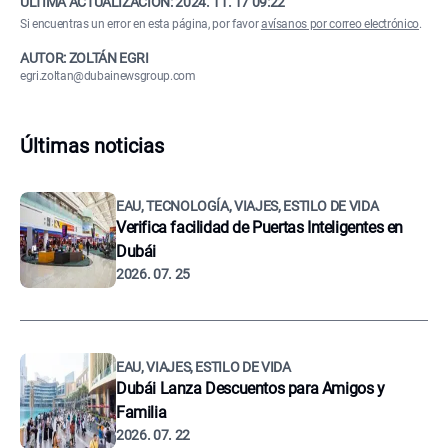
ÚLTIMA ACTUALIZACIÓN:
2024. 11. 17 09:22
Si encuentras un error en esta página, por favor
avísanos por correo electrónico
.
AUTOR: ZOLTÁN EGRI
egri.zoltan@dubainewsgroup.com
Últimas noticias
EAU, TECNOLOGÍA, VIAJES, ESTILO DE VIDA
Verifica facilidad de Puertas Inteligentes en
Dubái
2026. 07. 25
EAU, VIAJES, ESTILO DE VIDA
Dubái Lanza Descuentos para Amigos y
Familia
2026. 07. 22