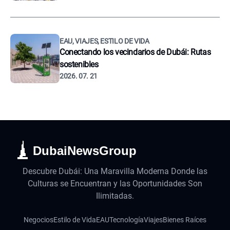
EAU, VIAJES, ESTILO DE VIDA
Conectando los vecindarios de Dubái: Rutas
sostenibles
2026. 07. 21
DubaiNewsGroup
Descubre Dubái: Una Maravilla Moderna Donde las
Culturas se Encuentran y las Oportunidades Son
Ilimitadas.
Negocios
Estilo de Vida
EAU
Tecnología
Viajes
Bienes Raíces