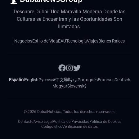
Descubre Dubái: Una Maravilla Moderna Donde las
Culturas se Encuentran y las Oportunidades Son
Ilimitadas.
Negocios
Estilo de Vida
EAU
Tecnología
Viajes
Bienes Raíces
Español
English
Русский
中文
हिंदी
اردو
Português
Français
Deutsch
Magyar
Slovenský
©
2026
DubaiNoticias. Todos los derechos reservados.
Contacto
Aviso Legal
Política de Privacidad
Política de Cookies
Código ético
Verificación de datos