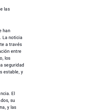
e las
e han
. La noticia
te a través
ación entre
o, los
la seguridad
s estable, y
ncia. El
ados, su
a, y las