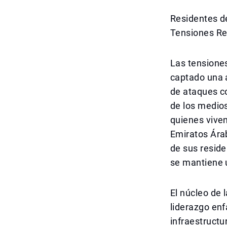
Residentes d
Tensiones Re
Las tensiones
captado una a
de ataques co
de los medio
quienes viven
Emiratos Árab
de sus reside
se mantiene u
El núcleo de l
liderazgo enf
infraestructu