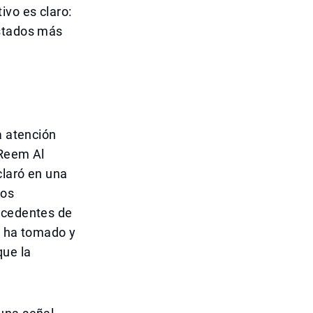
ivo es claro:
estados más
a atención
 Reem Al
claró en una
dos
recedentes de
o ha tomado y
que la