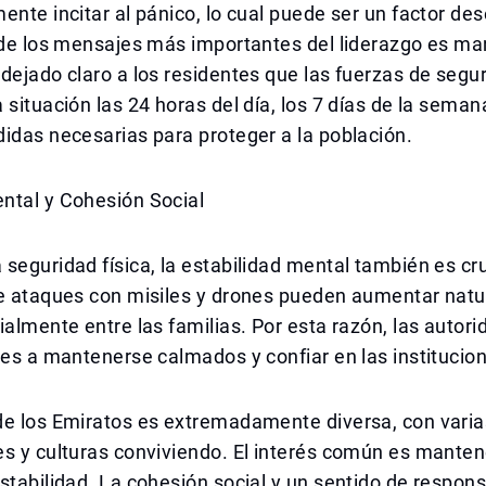
ente incitar al pánico, lo cual puede ser un factor des
 de los mensajes más importantes del liderazgo es ma
dejado claro a los residentes que las fuerzas de segu
 situación las 24 horas del día, los 7 días de la sema
idas necesarias para proteger a la población.
ntal y Cohesión Social
seguridad física, la estabilidad mental también es cru
re ataques con misiles y drones pueden aumentar natu
ialmente entre las familias. Por esta razón, las auto
tes a mantenerse calmados y confiar en las institucio
de los Emiratos es extremadamente diversa, con varia
s y culturas conviviendo. El interés común es manten
stabilidad. La cohesión social y un sentido de respons