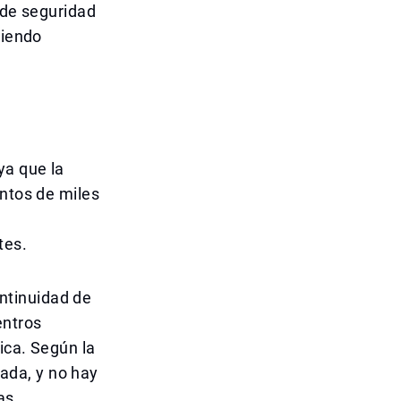
 de seguridad
ciendo
ya que la
entos de miles
tes.
ontinuidad de
entros
ica. Según la
zada, y no hay
as.