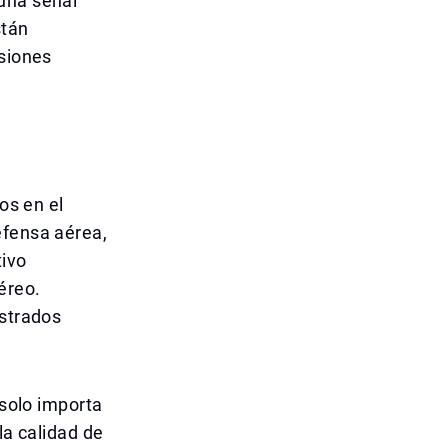
una señal
stán
isiones
os en el
efensa aérea,
tivo
éreo.
ustrados
 solo importa
la calidad de