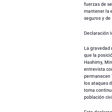
fuerzas de se
mantener la 
seguros y de 
Declaración I
La gravedad d
que la posici
Hashimy, Mini
entrevista c
permanecen "
los ataques d
toma continu
población civ