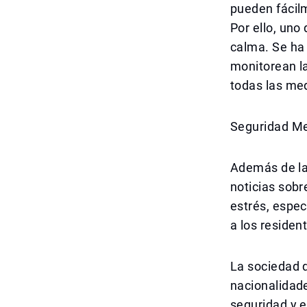
pueden fácilm
Por ello, uno
calma. Se ha 
monitorean la
todas las med
Seguridad Me
Además de la 
noticias sob
estrés, espec
a los residen
La sociedad 
nacionalidade
seguridad y e