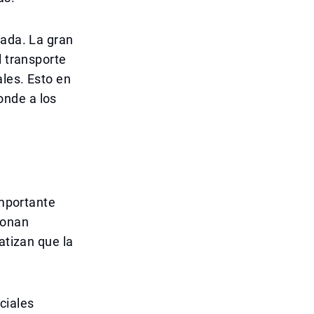
tada. La gran
l transporte
les. Esto en
onde a los
importante
ionan
atizan que la
ciales