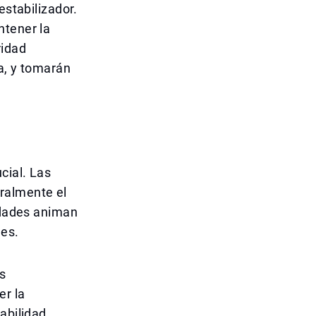
estabilizador.
ntener la
ridad
na, y tomarán
cial. Las
ralmente el
ridades animan
nes.
s
er la
abilidad