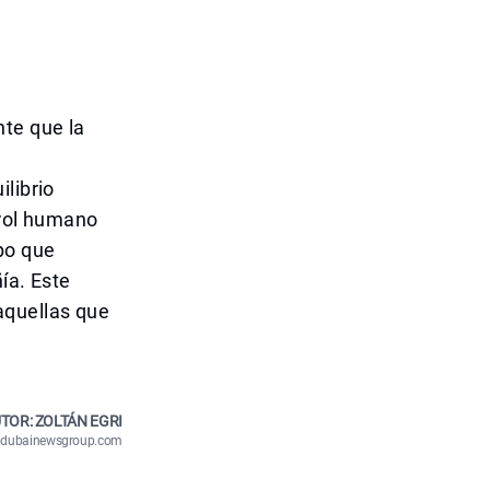
te que la
librio
trol humano
po que
ía. Este
aquellas que
TOR: ZOLTÁN EGRI
n@dubainewsgroup.com