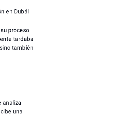
ón en Dubái
o su proceso
mente tardaba
 sino también
 analiza
ecibe una