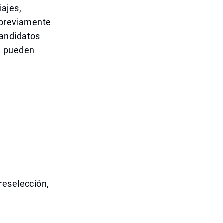
iajes,
 previamente
candidatos
e pueden
reselección,