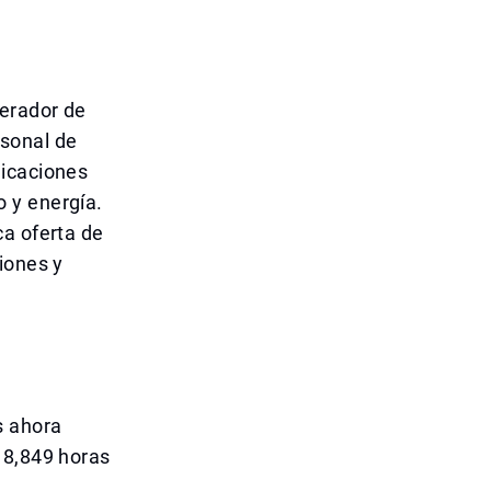
perador de
rsonal de
licaciones
 y energía.
ca oferta de
iones y
s ahora
 8,849 horas