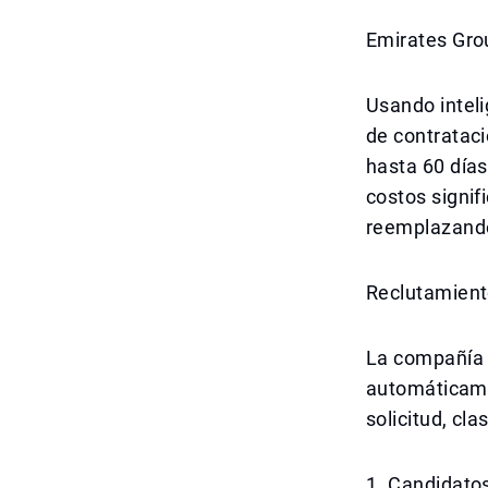
Emirates Gro
Usando inteli
de contrataci
hasta 60 días
costos signif
reemplazando
Reclutamient
La compañía u
automáticame
solicitud, cla
1. Candidatos