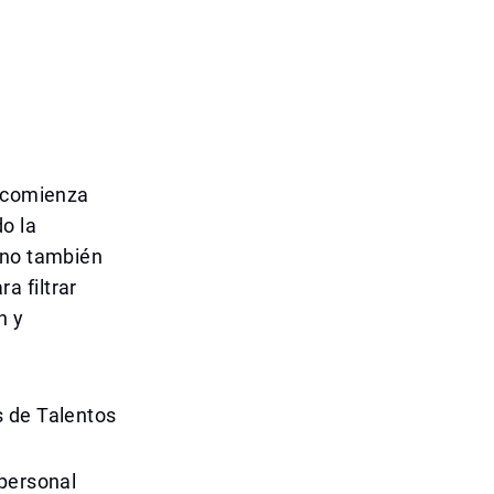
l comienza
o la
ino también
a filtrar
n y
s de Talentos
 personal