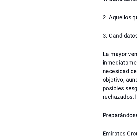
2. Aquellos q
3. Candidato
La mayor vent
inmediatament
necesidad de 
objetivo, au
posibles sesg
rechazados, 
Preparándose
Emirates Grou