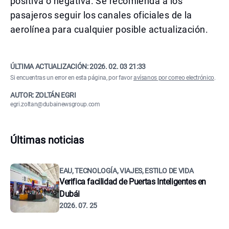
positiva o negativa. Se recomienda a los
pasajeros seguir los canales oficiales de la
aerolínea para cualquier posible actualización.
ÚLTIMA ACTUALIZACIÓN:
2026. 02. 03 21:33
Si encuentras un error en esta página, por favor
avísanos por correo electrónico
.
AUTOR: ZOLTÁN EGRI
egri.zoltan@dubainewsgroup.com
Últimas noticias
EAU, TECNOLOGÍA, VIAJES, ESTILO DE VIDA
Verifica facilidad de Puertas Inteligentes en
Dubái
2026. 07. 25