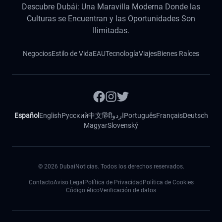
Descubre Dubái: Una Maravilla Moderna Donde las
Culturas se Encuentran y las Oportunidades Son
Ilimitadas.
Negocios
Estilo de Vida
EAU
Tecnología
Viajes
Bienes Raíces
Español
English
Русский
中文
हिंदी
اردو
Português
Français
Deutsch
Magyar
Slovenský
©
2026
DubaiNoticias. Todos los derechos reservados.
Contacto
Aviso Legal
Política de Privacidad
Política de Cookies
Código ético
Verificación de datos