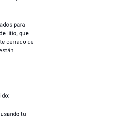
ñados para
e litio, que
te cerrado de
 están
ido:
o usando tu