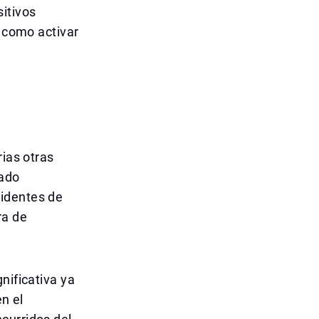
itivos
s como activar
rias otras
tado
cidentes de
ra de
nificativa ya
en el