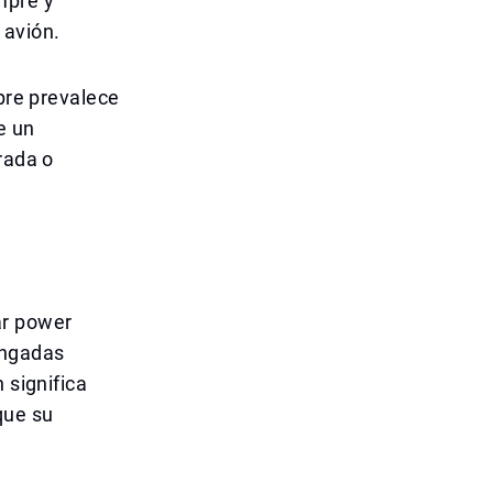
mpre y
 avión.
mpre prevalece
e un
rada o
ar power
ongadas
 significa
que su