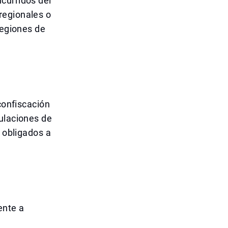
curridos del
regionales o
regiones de
confiscación
gulaciones de
n obligados a
ente a