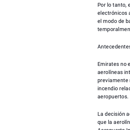
Por lo tanto,
electrónicos 
el modo de ba
temporalment
Antecedentes
Emirates no e
aerolíneas i
previamente 
incendio rel
aeropuertos.
La decisión a
que la aerolí