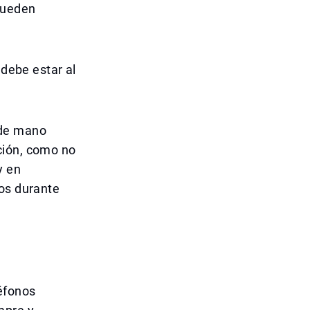
 pueden
 debe estar al
 de mano
ción, como no
y en
dos durante
léfonos