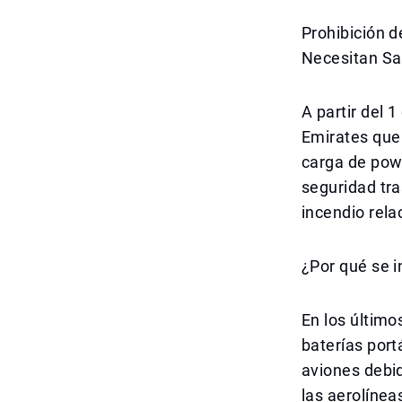
Prohibición d
Necesitan Sa
A partir del 
Emirates que 
carga de powe
seguridad tra
incendio rela
¿Por qué se i
En los último
baterías por
aviones debid
las aerolínea