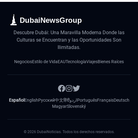
DubaiNewsGroup
Descubre Dubái: Una Maravilla Moderna Donde las
Culturas se Encuentran y las Oportunidades Son
Ilimitadas.
Negocios
Estilo de Vida
EAU
Tecnología
Viajes
Bienes Raíces
Español
English
Русский
中文
हिंदी
اردو
Português
Français
Deutsch
Magyar
Slovenský
©
2026
DubaiNoticias. Todos los derechos reservados.