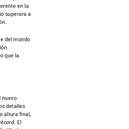
ferente en la
cio superara a
ón.
que del mundo
ión
o que la
l nuevo
os detalles
 altura final,
récord. El