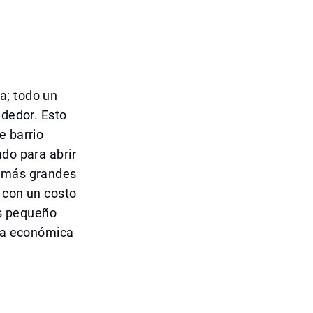
a; todo un
ededor. Esto
e barrio
ado para abrir
s más grandes
, con un costo
s pequeño
gia económica