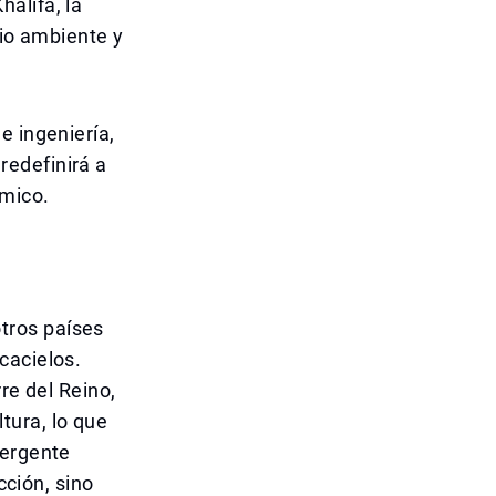
alifa, la
dio ambiente y
e ingeniería,
redefinirá a
ómico.
tros países
cacielos.
re del Reino,
tura, lo que
mergente
cción, sino