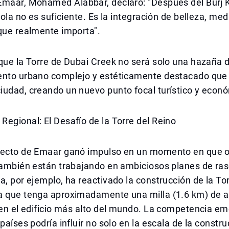
maar, Mohamed Alabbar, declaró: "Después del Burj Kh
 sola no es suficiente. Es la integración de belleza, me
que realmente importa".
que la Torre de Dubai Creek no será solo una hazaña d
ento urbano complejo y estéticamente destacado que 
iudad, creando un nuevo punto focal turístico y econ
egional: El Desafío de la Torre del Reino
yecto de Emaar ganó impulso en un momento en que o
también están trabajando en ambiciosos planes de ras
a, por ejemplo, ha reactivado la construcción de la Tor
a que tenga aproximadamente una milla (1.6 km) de al
 en el edificio más alto del mundo. La competencia e
países podría influir no solo en la escala de la constru