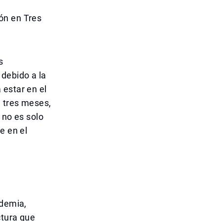
ón en Tres
s
 debido a la
 estar en el
e tres meses,
 no es solo
e en el
ndemia,
ctura que