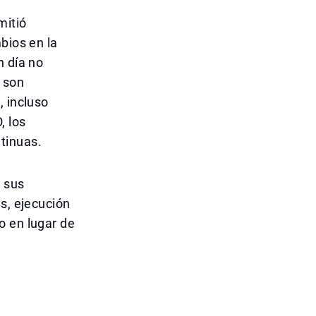
mitió
bios en la
n día no
s son
, incluso
, los
tinuas.
y sus
s, ejecución
o en lugar de