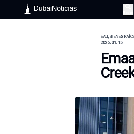
DubaiNoticias
Buscar
EAU, BIENES RAÍ
2026. 01. 15
Emaar
Cree