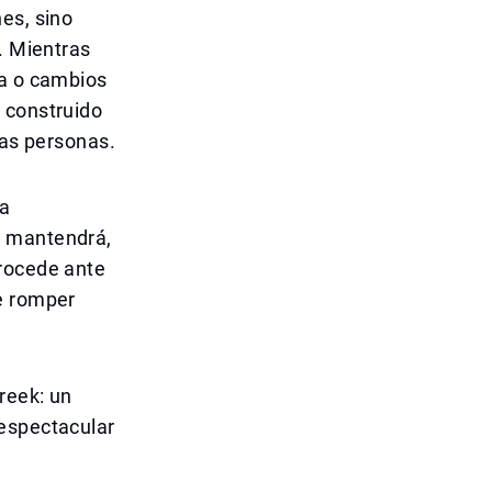
es, sino
. Mientras
ta o cambios
 construido
las personas.
la
e mantendrá,
trocede ante
e romper
.
reek: un
 espectacular