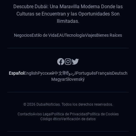
Descubre Dubái: Una Maravilla Moderna Donde las
Culturas se Encuentran y las Oportunidades Son
Ilimitadas.
Negocios
Estilo de Vida
EAU
Tecnología
Viajes
Bienes Raíces
Español
English
Русский
中文
हिंदी
اردو
Português
Français
Deutsch
Magyar
Slovenský
©
2026
DubaiNoticias. Todos los derechos reservados.
Contacto
Aviso Legal
Política de Privacidad
Política de Cookies
Código ético
Verificación de datos