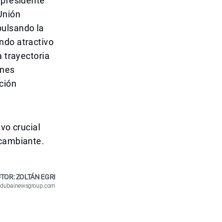
 presidente
Unión
pulsando la
ndo atractivo
a trayectoria
ones
ción
ivo crucial
 cambiante.
TOR: ZOLTÁN EGRI
n@dubainewsgroup.com