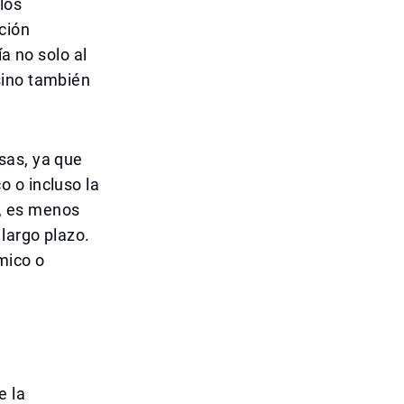
los
ción
a no solo al
sino también
sas, ya que
 o incluso la
o, es menos
largo plazo.
mico o
e la