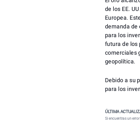
El oro alcanz
de los EE. UU
Europea. Est
demanda de or
para los inve
futura de los
comerciales g
geopolítica.
Debido a su p
para los inve
ÚLTIMA ACTUALIZ
Si encuentras un error