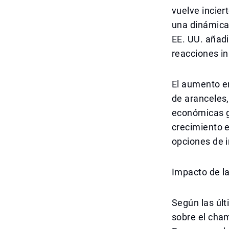
vuelve incier
una dinámica 
EE. UU. añadi
reacciones i
El aumento en
de aranceles,
económicas gl
crecimiento 
opciones de 
Impacto de l
Según las últ
sobre el cham