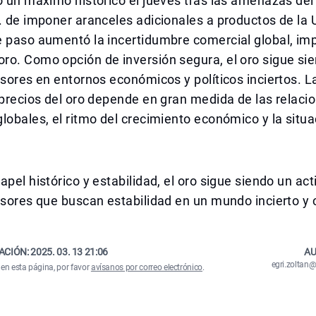
ó un máximo histórico el jueves tras las amenazas del
. de imponer aranceles adicionales a productos de la 
e paso aumentó la incertidumbre comercial global, im
o. Como opción de inversión segura, el oro sigue sie
rsores en entornos económicos y políticos inciertos. L
 precios del oro depende en gran medida de las relaci
lobales, el ritmo del crecimiento económico y la situa
apel histórico y estabilidad, el oro sigue siendo un act
rsores que buscan estabilidad en un mundo incierto y
ACIÓN:
2025. 03. 13 21:06
AU
egri.zolta
 en esta página, por favor
avísanos por correo electrónico
.