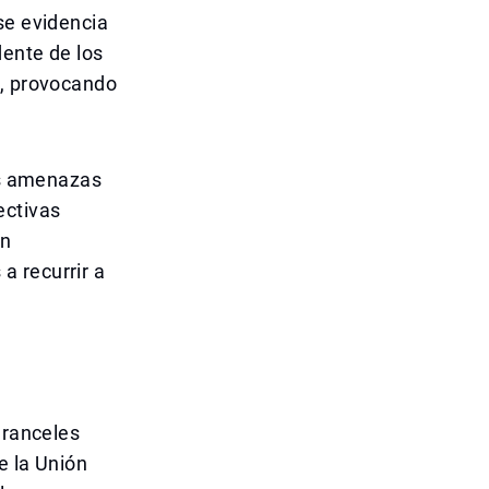
se evidencia
dente de los
s, provocando
las amenazas
ectivas
un
a recurrir a
aranceles
e la Unión