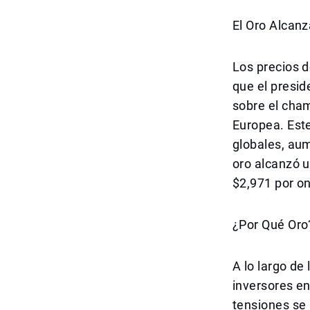
El Oro Alcan
Los precios d
que el presi
sobre el cham
Europea. Est
globales, au
oro alcanzó u
$2,971 por on
¿Por Qué Oro
A lo largo de
inversores e
tensiones se 