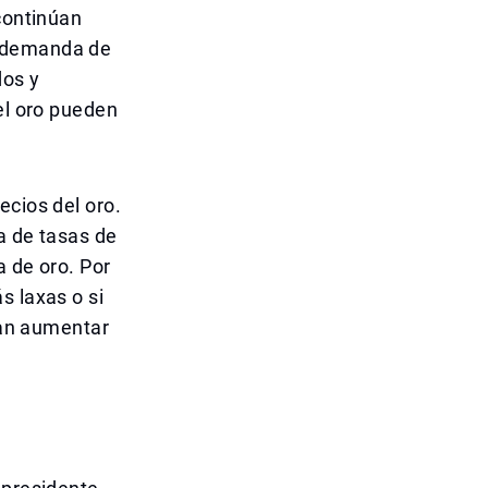
continúan
a demanda de
dos y
el oro pueden
ecios del oro.
ca de tasas de
a de oro. Por
s laxas o si
rían aumentar