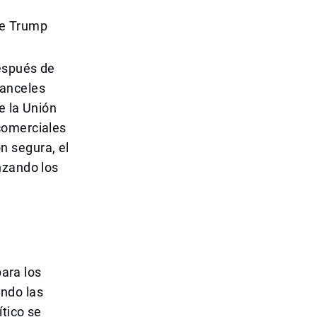
de Trump
después de
ranceles
e la Unión
comerciales
n segura, el
nzando los
para los
ndo las
ítico se